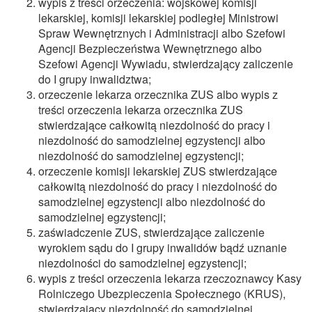
wypis z treści orzeczenia: wojskowej komisji
lekarskiej, komisji lekarskiej podległej Ministrowi
Spraw Wewnętrznych i Administracji albo Szefowi
Agencji Bezpieczeństwa Wewnętrznego albo
Szefowi Agencji Wywiadu, stwierdzający zaliczenie
do I grupy inwalidztwa;
orzeczenie lekarza orzecznika ZUS albo wypis z
treści orzeczenia lekarza orzecznika ZUS
stwierdzające całkowitą niezdolność do pracy i
niezdolność do samodzielnej egzystencji albo
niezdolność do samodzielnej egzystencji;
orzeczenie komisji lekarskiej ZUS stwierdzające
całkowitą niezdolność do pracy i niezdolność do
samodzielnej egzystencji albo niezdolność do
samodzielnej egzystencji;
zaświadczenie ZUS, stwierdzające zaliczenie
wyrokiem sądu do I grupy inwalidów bądź uznanie
niezdolności do samodzielnej egzystencji;
wypis z treści orzeczenia lekarza rzeczoznawcy Kasy
Rolniczego Ubezpieczenia Społecznego (KRUS),
stwierdzający niezdolność do samodzielnej