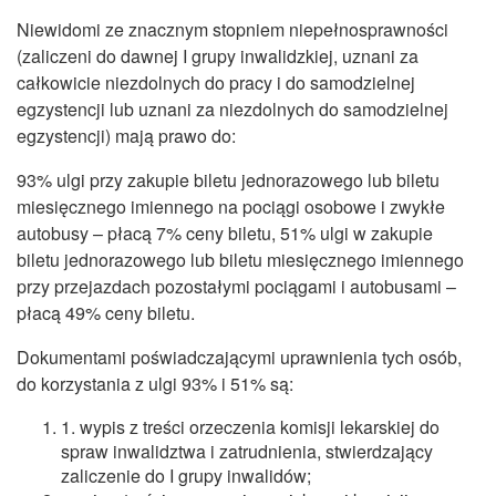
CZASOPISMA
Niewidomi ze znacznym stopniem niepełnosprawności
INSTYTUT TYFLOLOGICZNY
(zaliczeni do dawnej I grupy inwalidzkiej, uznani za
całkowicie niezdolnych do pracy i do samodzielnej
KONTAKT
egzystencji lub uznani za niezdolnych do samodzielnej
egzystencji) mają prawo do:
1,5%
93% ulgi przy zakupie biletu jednorazowego lub biletu
miesięcznego imiennego na pociągi osobowe i zwykłe
autobusy – płacą 7% ceny biletu, 51% ulgi w zakupie
biletu jednorazowego lub biletu miesięcznego imiennego
przy przejazdach pozostałymi pociągami i autobusami –
płacą 49% ceny biletu.
Dokumentami poświadczającymi uprawnienia tych osób,
do korzystania z ulgi 93% i 51% są:
1. wypis z treści orzeczenia komisji lekarskiej do
spraw inwalidztwa i zatrudnienia, stwierdzający
zaliczenie do I grupy inwalidów;