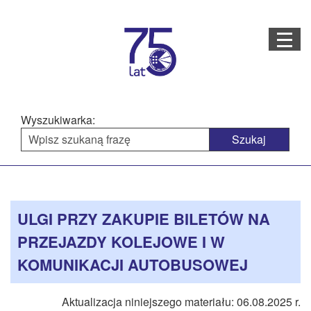
Menu
STRONA GŁÓWNA
O NAS
Wyszukiwarka:
STRUKTURA ORGANIZACYJNA
AKTUALNOŚCI
Menu
Treść
BAZA WIEDZY
PROJEKTY REALIZOWANE
główne
strony
ULGI PRZY ZAKUPIE BILETÓW NA
DOSTĘPNOŚĆ
PRZEJAZDY KOLEJOWE I W
OFERTA USŁUG
KOMUNIKACJI AUTOBUSOWEJ
MULTIMEDIA
Aktualizacja niniejszego materiału: 06.08.2025 r.