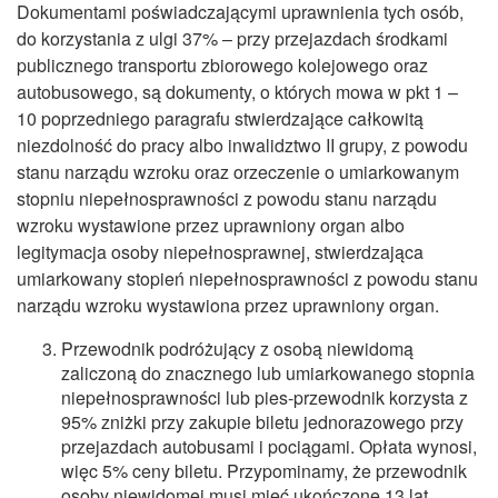
Dokumentami poświadczającymi uprawnienia tych osób,
do korzystania z ulgi 37% – przy przejazdach środkami
publicznego transportu zbiorowego kolejowego oraz
autobusowego, są dokumenty, o których mowa w pkt 1 –
10 poprzedniego paragrafu stwierdzające całkowitą
niezdolność do pracy albo inwalidztwo II grupy, z powodu
stanu narządu wzroku oraz orzeczenie o umiarkowanym
stopniu niepełnosprawności z powodu stanu narządu
wzroku wystawione przez uprawniony organ albo
legitymacja osoby niepełnosprawnej, stwierdzająca
umiarkowany stopień niepełnosprawności z powodu stanu
narządu wzroku wystawiona przez uprawniony organ.
Przewodnik podróżujący z osobą niewidomą
zaliczoną do znacznego lub umiarkowanego stopnia
niepełnosprawności lub pies-przewodnik korzysta z
95% zniżki przy zakupie biletu jednorazowego przy
przejazdach autobusami i pociągami. Opłata wynosi,
więc 5% ceny biletu. Przypominamy, że przewodnik
osoby niewidomej musi mieć ukończone 13 lat.