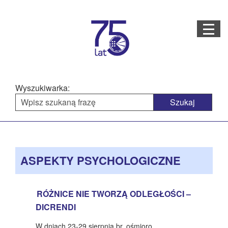
Menu
STRONA GŁÓWNA
O NAS
Wyszukiwarka:
STRUKTURA ORGANIZACYJNA
AKTUALNOŚCI
Menu
BAZA WIEDZY
PROJEKTY REALIZOWANE
główne
ASPEKTY PSYCHOLOGICZNE
DOSTĘPNOŚĆ
OFERTA USŁUG
RÓŻNICE NIE TWORZĄ ODLEGŁOŚCI –
DICRENDI
MULTIMEDIA
W dniach 23-29 sierpnia br. ośmioro