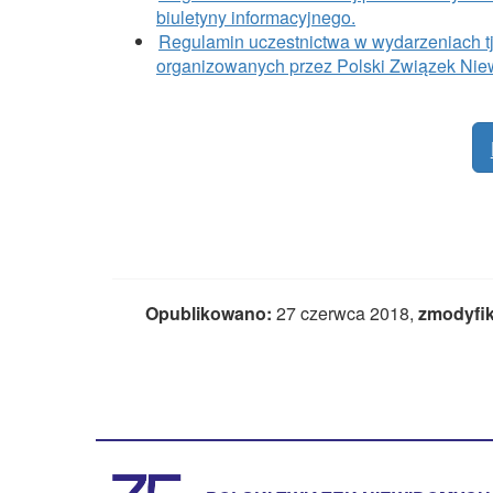
biuletyny informacyjnego.
Regulamin uczestnictwa w wydarzeniach tj.
organizowanych przez Polski Związek Niew
Opublikowano:
27 czerwca 2018,
zmodyfi