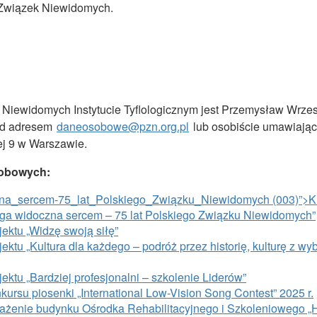
Związek Niewidomych.
Niewidomych Instytucie Tyflologicznym jest Przemysław Wrzes
od adresem
daneosobowe@pzn.org.pl
lub osobiście umawiając
iej 9 w Warszawie.
sobowych:
na_sercem-75_lat_Polskiego_Związku_Niewidomych (003)”>K
roga widoczna sercem – 75 lat Polskiego Związku Niewidomych”
jektu „Widzę swoją siłę”
ektu „Kultura dla każdego – podróż przez historię, kulturę z wy
ektu „Bardziej profesjonalni – szkolenie Liderów”
kursu piosenki „International Low-Vision Song Contest” 2025 r.
sażenie budynku Ośrodka Rehabilitacyjnego i Szkoleniowego „