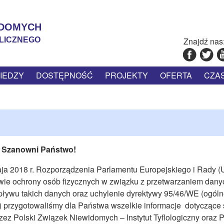
IDOMYCH
LICZNEGO
Znajdź nas
IEDZY
DOSTĘPNOŚĆ
PROJEKTY
OFERTA
CZA
KI
J
H
M
JAK POMÓC OSOBIE Z USZKODZONYM
PROJEKTY ZREALIZOWANE PRZEZ
INFORMACJE O PODRĘCZNIKACH
DOFINANSOWANIE ZE ŚRODKÓW
OPINIOWANIE DOSTĘPNOŚCI
ASPEKTY PSYCHOLOGICZNE
PROJEKTY REALIZOWANE
ADAPTACJE NAPISÓW
DLA PRACODAWCÓW
POMOCE I SPRZĘT
MISJA I WIZJA
PROMYCZEK
ŚW
OP
R
CH
POLSKI ZWIĄZEK NIEWIDOMYCH I
PUBLICZNYCH
SZKOLNYCH
WZROKIEM
PRACOWNIA DOBORU OŚWIETLENIA
ORIENTACJA PRZESTRZENNA I
JAK ZAPISAĆ SIĘ DO PZN
BIULETYN
INSTYTUT TYFLOLOGICZNY PZN –
SAMODZIELNE PORUSZANIE SIĘ
SZKOLENIA NA ZAMÓWIENIE
ZDROWIE I PROFILAKTYKA
ARCHIWUM
MULTIMEDIA
HISTORIA
Szanowni Państwo!
PUBLIKACJE TYFLOLOGICZNE
NE
SYGNALIŚCI – ZGŁOSZENIA
ja 2018 r. Rozporządzenia Parlamentu Europejskiego i Rady (
WYNAJEM POWIERZCHNI
WEWNĘTRZNE
awie ochrony osób fizycznych w związku z przetwarzaniem dany
ływu takich danych oraz uchylenie dyrektywy 95/46/WE (ogól
) przygotowaliśmy dla Państwa wszelkie informacje dotyczące
z Polski Związek Niewidomych – Instytut Tyflologiczny oraz P