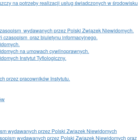
czy na potrzeby realizacji usług świadczonych w środowisku
czasopism wydawanych przez Polski Związek Niewidomych.
ń czasopism oraz biuletynu informacyjnego.
idomych.
widomych na umowach cywilnoprawnych.
omych Instytut Tyflologiczny.
ch przez pracowników Instytutu.
rów
ism wydawanych przez Polski Związek Niewidomych
zasopism wydawanych przez Polski Związek Niewidomych oraz