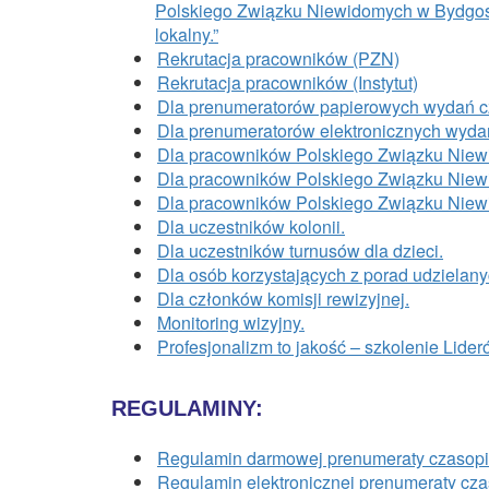
Polskiego Związku Niewidomych w Bydgosz
lokalny.”
Rekrutacja pracowników (PZN)
Rekrutacja pracowników (Instytut)
Dla prenumeratorów papierowych wydań 
Dla prenumeratorów elektronicznych wyda
Dla pracowników Polskiego Związku Niew
Dla pracowników Polskiego Związku Nie
Dla pracowników Polskiego Związku Niewid
Dla uczestników kolonii.
Dla uczestników turnusów dla dzieci.
Dla osób korzystających z porad udzielany
Dla członków komisji rewizyjnej.
Monitoring wizyjny.
Profesjonalizm to jakość – szkolenie Lide
REGULAMINY:
Regulamin darmowej prenumeraty czasop
Regulamin elektronicznej prenumeraty c