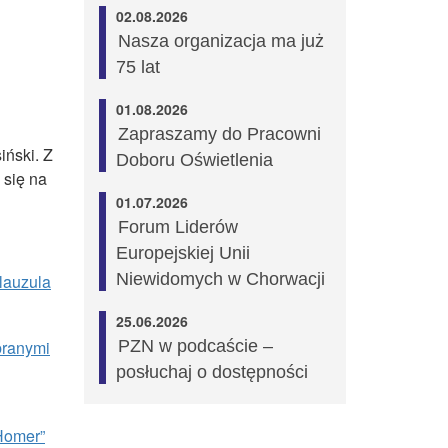
02.08.2026
Nasza organizacja ma już
75 lat
01.08.2026
Zapraszamy do Pracowni
iński. Z
Doboru Oświetlenia
 się na
01.07.2026
Forum Liderów
Europejskiej Unii
Niewidomych w Chorwacji
lauzula
25.06.2026
branymi
PZN w podcaście –
posłuchaj o dostępności
Homer”