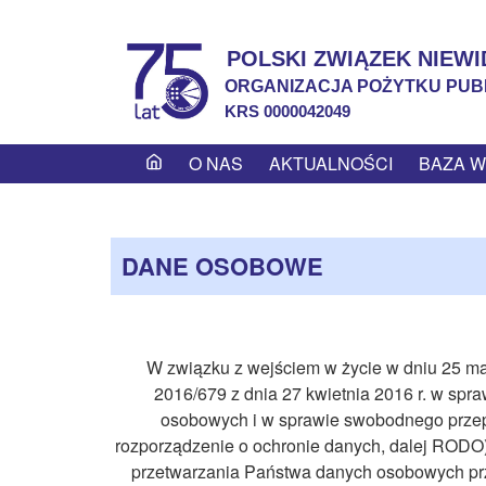
POLSKI ZWIĄZEK NIEW
ORGANIZACJA POŻYTKU PUB
KRS 0000042049
Menu
O NAS
AKTUALNOŚCI
BAZA W
główne
PROJEKTY REALIZOWANE PRZEZ POLS
ADAPTACJA PRZESTRZENI PUBLICZNE
DLA PRACUJĄCYCH I POSZUKUJĄCYC
JAK POMÓC OSOBIE Z USZKODZONY
CO TO JEST REHABILITACJA OSÓB
LABORATORIUM CIEMNOŚCI
GDY TRACISZ WZROK
WŁADZE NACZELNE
OŚRODKI I SZKOŁY
RADA NAUKOWA
POCHODNIA
ULGI
DLA NIEWIDOMYCH I SŁABOWIDZACY
ZWIĄZEK NIEWIDOMYCH I INSTYTUT
NIEWIDOMYCH I SŁABOWIDZĄCYCH
WZROKIEM
PRACY
DANE OSOBOWE
AKTYWNOŚĆ SPOŁECZNA
TYFLOGALERIA
NASZE DZIECI
TYFLOLOGICZNY PZN
PODRĘCZNIKI DO NAUKI BRAJLA
SPRZEDAŻ MATERIAŁÓW
ULGI I PRZYWILEJE
SPRAWOZDANIA OPP
OFERTA USŁUG
WYDAWANE PRZEZ PZN
TYFLOGRAFICZNYCH
PRACA
SYGNALIŚCI – ZGŁOSZENIA ZEWNETRZ
W związku z wejściem w życie w dniu 25 ma
TRANSKRYPCJE PISMA BRAJLA
ELEKTRONICZNE, BEZPŁATNE
2016/679 z dnia 27 kwietnia 2016 r. w spr
PORADNIKI I PUBLIKACJE PZN
ZAPYTANIA OFERTOWE
osobowych i w sprawie swobodnego przep
rozporządzenie o ochronie danych, dalej RODO
przetwarzania Państwa danych osobowych prze