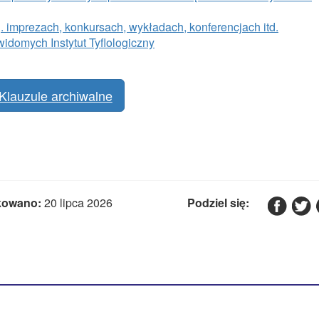
 imprezach, konkursach, wykładach, konferencjach itd.
idomych Instytut Tyflologiczny
Klauzule archiwalne
kowano:
20 lipca 2026
Podziel się: