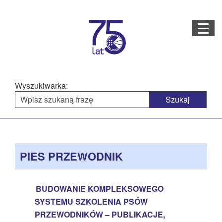
Menu
STRONA GŁÓWNA
O NAS
Wyszukiwarka:
STRUKTURA ORGANIZACYJNA
AKTUALNOŚCI
Menu
BAZA WIEDZY
PROJEKTY REALIZOWANE
główne
PIES PRZEWODNIK
DOSTĘPNOŚĆ
OFERTA USŁUG
BUDOWANIE KOMPLEKSOWEGO
SYSTEMU SZKOLENIA PSÓW
MULTIMEDIA
PRZEWODNIKÓW – PUBLIKACJE,