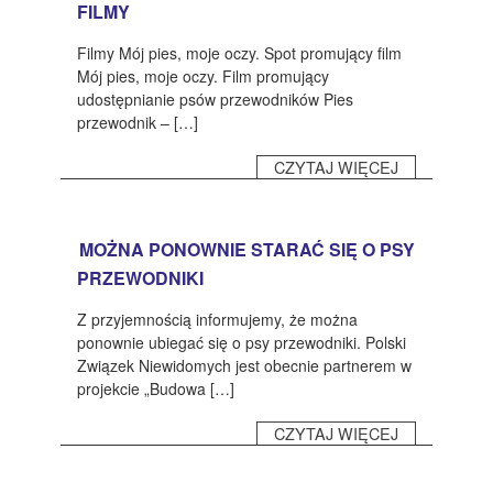
CZASOPISMA
FILMY
INSTYTUT TYFLOLOGICZNY
Filmy Mój pies, moje oczy. Spot promujący film
Mój pies, moje oczy. Film promujący
KONTAKT
udostępnianie psów przewodników Pies
przewodnik – […]
1,5%
CZYTAJ WIĘCEJ
MOŻNA PONOWNIE STARAĆ SIĘ O PSY
PRZEWODNIKI
Z przyjemnością informujemy, że można
ponownie ubiegać się o psy przewodniki. Polski
Związek Niewidomych jest obecnie partnerem w
projekcie „Budowa […]
CZYTAJ WIĘCEJ