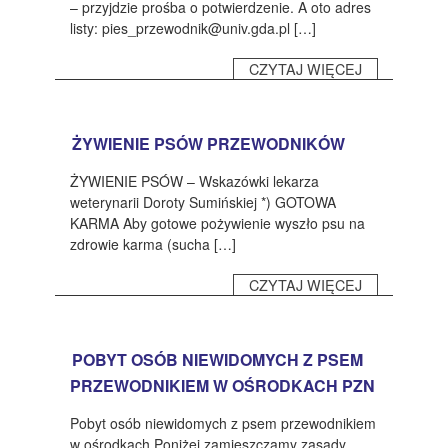
– przyjdzie prośba o potwierdzenie. A oto adres
listy: pies_przewodnik@univ.gda.pl […]
CZYTAJ WIĘCEJ
ŻYWIENIE PSÓW PRZEWODNIKÓW
ŻYWIENIE PSÓW – Wskazówki lekarza
weterynarii Doroty Sumińskiej *) GOTOWA
KARMA Aby gotowe pożywienie wyszło psu na
zdrowie karma (sucha […]
CZYTAJ WIĘCEJ
POBYT OSÓB NIEWIDOMYCH Z PSEM
PRZEWODNIKIEM W OŚRODKACH PZN
Pobyt osób niewidomych z psem przewodnikiem
w ośrodkach Poniżej zamieszczamy zasady