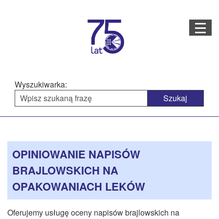
Menu
STRONA GŁÓWNA
O NAS
Wyszukiwarka:
STRUKTURA ORGANIZACYJNA
AKTUALNOŚCI
Menu
BAZA WIEDZY
PROJEKTY REALIZOWANE
główne
OPINIOWANIE NAPISÓW
DOSTĘPNOŚĆ
BRAJLOWSKICH NA
OFERTA USŁUG
OPAKOWANIACH LEKÓW
MULTIMEDIA
Oferujemy usługę oceny napisów brajlowskich na