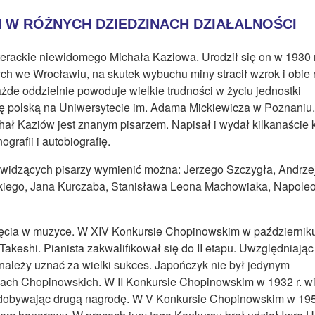
H W RÓŻNYCH DZIEDZINACH DZIAŁALNOŚCI
erackie niewidomego Michała Kaziowa. Urodził się on w 1930 r.
ch we Wrocławiu, na skutek wybuchu miny stracił wzrok i obie 
żde oddzielnie powoduje wielkie trudności w życiu jednostki
ię polską na Uniwersytecie im. Adama Mickiewicza w Poznaniu.
chał Kaziów jest znanym pisarzem. Napisał i wydał kilkanaście 
afii i autobiografię.
widzących pisarzy wymienić można: Jerzego Szczygła, Andrze
kiego, Jana Kurczaba, Stanisława Leona Machowiaka, Napole
ięcia w muzyce. W XIV Konkursie Chopinowskim w październik
akeshi. Pianista zakwalifikował się do II etapu. Uwzględniając
ależy uznać za wielki sukces. Japończyk nie był jedynym
ch Chopinowskich. W II Konkursie Chopinowskim w 1932 r. wi
zdobywając drugą nagrodę. W V Konkursie Chopinowskim w 195