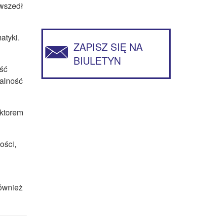
 wszedł
atyki.
ZAPISZ SIĘ NA
BIULETYN
ość
ualność
ektorem
ości,
również