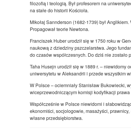
filozofią i teologią. Był profesorem na uniwersy
na stałe do historii Kościoła.
Mikołaj Sannderson (1682-1739) był Anglikiem. 
Propagował teorie Newtona.
Franciszek Huber urodził się w 1750 roku w Gen
naukową z dziedziny pszczelarstwa. Jego fundame
do czasów współczesnych. Do dziś nie zostało 
Taha Husejn urodził się w 1889 r. – niewidomy o
uniwersytetu w Aleksandrii i przede wszystkim w
W Polsce – ociemniały Stanisław Bukowiecki, wyb
wiceprzewodniczącym komisji kodyfikacji prawa 
Współcześnie w Polsce niewidomi i słabowidząc
ekonomiści, socjologowie, masażyści, prawnicy, 
własne przedsiębiorstwa.