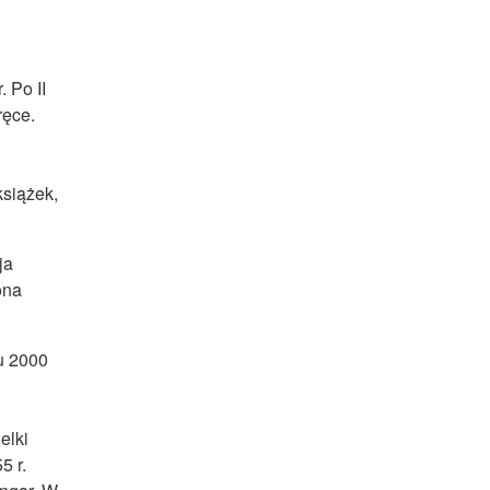
 Po II
ręce.
książek,
ja
ona
u 2000
elki
5 r.