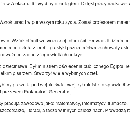
tecie w Aleksandrii i wybitnym teologiem. Dzięki pracy naukowej
Wzrok utracił w pierwszym roku życia. Został profesorem matem
ewie. Wzrok stracił we wczesnej młodości. Prowadził działaln
ntalne dzieła z teorii i praktyki pszczelarstwa zachowały akt
podważone żadne z jego wielkich odkryć.
d dzieciństwa. Był ministrem oświecenia publicznego Egiptu, r
ielkim pisarzem. Stworzył wiele wybitnych dzieł.
itny prawnik, po I wojnie światowej był ministrem sprawiedliw
i prezesem Prokuratorii Generalnej.
y pracują zawodowo jako: matematycy, informatycy, tłumacze,
szczotkarze, literaci, a także w innych dziedzinach. Prowadzą 