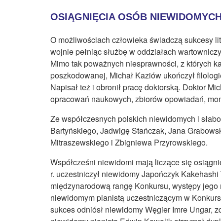
OSIĄGNIĘCIA OSÓB NIEWIDOMYC
O możliwościach człowieka świadczą sukcesy lit
wojnie pełniąc służbę w oddziałach wartowniczy
Mimo tak poważnych niesprawności, z których ka
poszkodowanej, Michał Kaziów ukończył filolog
Napisał też i obronił pracę doktorską. Doktor Mi
opracowań naukowych, zbiorów opowiadań, monogr
Ze współczesnych polskich niewidomych i słabo
Bartyńskiego, Jadwigę Stańczak, Jana Grabows
Mitraszewskiego i Zbigniewa Przyrowskiego.
Współcześni niewidomi mają liczące się osiągn
r. uczestniczył niewidomy Japończyk Kakehashi T
międzynarodową rangę Konkursu, występy jego n
niewidomym pianistą uczestniczącym w Konkursa
sukces odniósł niewidomy Węgier Imre Ungar, 