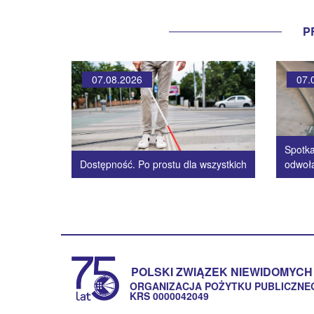
P
07.08.2026
07.
Spotka
Dostępność. Po prostu dla wszystkich
odwoł
POLSKI ZWIĄZEK NIEWIDOMYCH
ORGANIZACJA POŻYTKU PUBLICZNE
KRS 0000042049