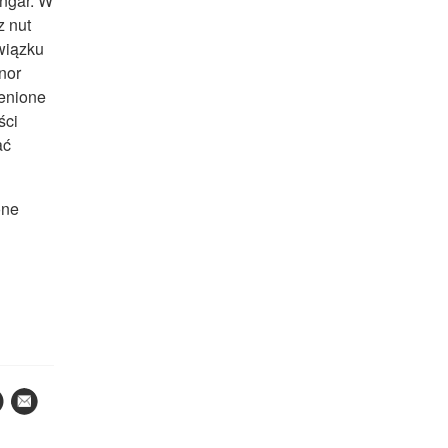
Ungar. W
z nut
wiązku
nor
ienione
ści
ać
one