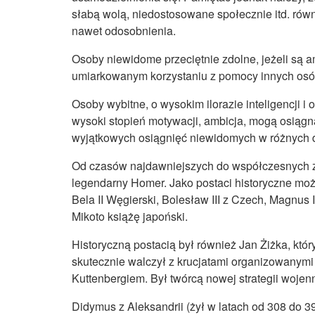
słabą wolą, niedostosowane społecznie itd. rów
nawet odosobnienia.
Osoby niewidome przeciętnie zdolne, jeżeli są a
umiarkowanym korzystaniu z pomocy innych osó
Osoby wybitne, o wysokim ilorazie inteligencji 
wysoki stopień motywacji, ambicja, mogą osiągn
wyjątkowych osiągnięć niewidomych w różnych d
Od czasów najdawniejszych do współczesnych z
legendarny Homer. Jako postaci historyczne moż
Bela II Węgierski, Bolesław III z Czech, Magnus 
Mikoto książę japoński.
Historyczną postacią był również Jan Żiżka, kt
skutecznie walczył z krucjatami organizowanymi
Kuttenbergiem. Był twórcą nowej strategii wojenn
Didymus z Aleksandrii (żył w latach od 308 do 3