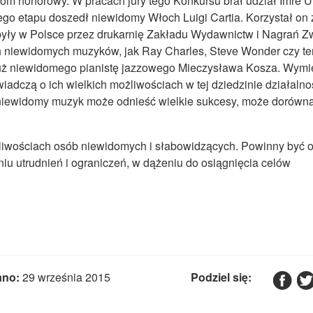
om honorowy. W pracach jury tego Konkursu brał udział Imre 
ego etapu doszedł niewidomy Włoch Luigi Cartia. Korzystał on 
były w Polsce przez drukarnię Zakładu Wydawnictw i Nagrań Z
 niewidomych muzyków, jak Ray Charles, Steve Wonder czy te
o już niewidomego pianistę jazzowego Mieczysława Kosza. Wym
adczą o ich wielkich możliwościach w tej dziedzinie działalno
ły niewidomy muzyk może odnieść wielkie sukcesy, może dorówn
liwościach osób niewidomych i słabowidzących. Powinny być 
iu utrudnień i ograniczeń, w dążeniu do osiągnięcia celów
ano:
29 września 2015
Podziel się: