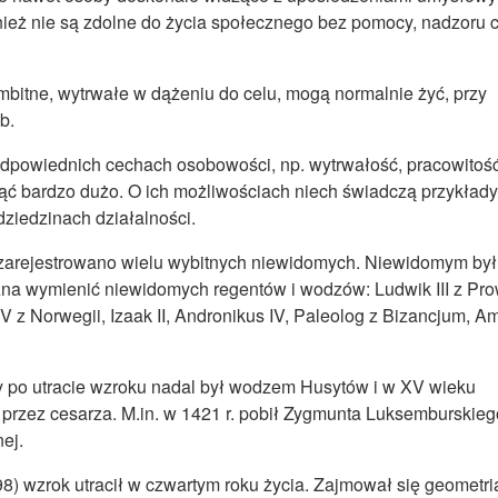
nież nie są zdolne do życia społecznego bez pomocy, nadzoru 
mbitne, wytrwałe w dążeniu do celu, mogą normalnie żyć, przy
b.
i odpowiednich cechach osobowości, np. wytrwałość, pracowitość
ąć bardzo dużo. O ich możliwościach niech świadczą przykłady
ziedzinach działalności.
arejestrowano wielu wybitnych niewidomych. Niewidomym był
na wymienić niewidomych regentów i wodzów: Ludwik III z Pro
IV z Norwegii, Izaak II, Andronikus IV, Paleolog z Bizancjum, 
óry po utracie wzroku nadal był wodzem Husytów i w XV wieku
 przez cesarza. M.in. w 1421 r. pobił Zygmunta Luksemburskie
ej.
98) wzrok utracił w czwartym roku życia. Zajmował się geometri