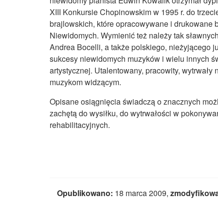
niewidomy pianista Edwin Kowalik otrzymał dypl
XIII Konkursie Chopinowskim w 1995 r. do trzeci
brajlowskich, które opracowywane i drukowane 
Niewidomych. Wymienić też należy tak sławnych
Andrea Bocelli, a także polskiego, nieżyjąceg
sukcesy niewidomych muzyków i wielu innych świ
artystycznej. Utalentowany, pracowity, wytrwa
muzykom widzącym.
Opisane osiągnięcia świadczą o znacznych moż
zachętą do wysiłku, do wytrwałości w pokonywan
rehabilitacyjnych.
Opublikowano:
18 marca 2009,
zmodyfikow