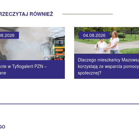
RZECZYTAJ RÓWNIEŻ
08.2026
04.08.2026
Dlaczego mieszkańcy Mazows
nie w Tyflogalerii PZN –
korzystają ze wsparcia pomocy
ane
społecznej?
GO