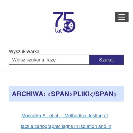
Menu
STRONA GŁÓWNA
O NAS
Wyszukiwarka:
STRUKTURA ORGANIZACYJNA
AKTUALNOŚCI
Menu
BAZA WIEDZY
PROJEKTY REALIZOWANE
główne
ARCHIWA: <SPAN>PLIKI</SPAN>
DOSTĘPNOŚĆ
OFERTA USŁUG
Mościcka A., et al. – Methodical testing of
MULTIMEDIA
tactile cartographic signs in isolation and in