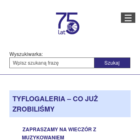
Menu
STRONA GŁÓWNA
O NAS
Wyszukiwarka:
STRUKTURA ORGANIZACYJNA
AKTUALNOŚCI
Menu
BAZA WIEDZY
PROJEKTY REALIZOWANE
główne
TYFLOGALERIA – CO JUŻ
DOSTĘPNOŚĆ
ZROBILIŚMY
OFERTA USŁUG
MULTIMEDIA
ZAPRASZAMY NA WIECZÓR Z
MUZYKOWANIEM