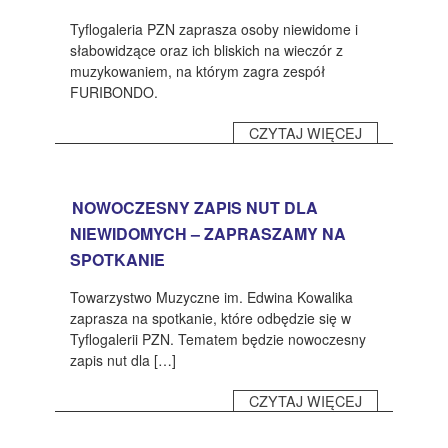
CZASOPISMA
Tyflogaleria PZN zaprasza osoby niewidome i
INSTYTUT TYFLOLOGICZNY
słabowidzące oraz ich bliskich na wieczór z
muzykowaniem, na którym zagra zespół
KONTAKT
FURIBONDO.
1,5%
CZYTAJ WIĘCEJ
NOWOCZESNY ZAPIS NUT DLA
NIEWIDOMYCH – ZAPRASZAMY NA
SPOTKANIE
Towarzystwo Muzyczne im. Edwina Kowalika
zaprasza na spotkanie, które odbędzie się w
Tyflogalerii PZN. Tematem będzie nowoczesny
zapis nut dla […]
CZYTAJ WIĘCEJ