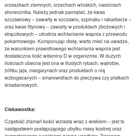
orzeszkach ziemnych, orzechach włoskich, nasionach
słonecznika. Należy jednak pamiętać, że kwas
szczawiowy – zawarty w szczawiu, szpinaku i rabarbarze –
oraz kwas fitynowy – zawarty w produktach zbożowych i
strączkowych – utrudnia wchłanianie wapnia z przewodu
pokarmowego. Komponując dietę, warto mieć na uwadze,
że warunkiem prawidłowego wchłaniania wapnia jest
dostateczna ilość witaminy D w organizmie. W dużych
ilościach obecna jest ona w tłustych rybach, wątrobie,
żółtku jaja, margarynach oraz produktach o nią
wzbogacanych – smarowidłach do pieczywa czy płatkach
śniadaniowych.
Ciekawostka:
Częstość złamań kości wzrasta wraz z wiekiem – jest to
następstwem postępującego ubytku masy kostnej oraz
(wzrastającego z wiekiem) ryzyka upadków. Zmianom