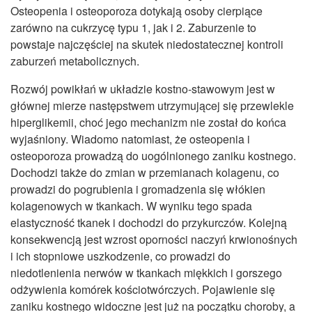
Osteopenia i osteoporoza dotykają osoby cierpiące
zarówno na cukrzycę typu 1, jak i 2. Zaburzenie to
powstaje najczęściej na skutek niedostatecznej kontroli
zaburzeń metabolicznych.
Rozwój powikłań w układzie kostno-stawowym jest w
głównej mierze następstwem utrzymującej się przewlekle
hiperglikemii, choć jego mechanizm nie został do końca
wyjaśniony. Wiadomo natomiast, że osteopenia i
osteoporoza prowadzą do uogólnionego zaniku kostnego.
Dochodzi także do zmian w przemianach kolagenu, co
prowadzi do pogrubienia i gromadzenia się włókien
kolagenowych w tkankach. W wyniku tego spada
elastyczność tkanek i dochodzi do przykurczów. Kolejną
konsekwencją jest wzrost oporności naczyń krwionośnych
i ich stopniowe uszkodzenie, co prowadzi do
niedotlenienia nerwów w tkankach miękkich i gorszego
odżywienia komórek kościotwórczych. Pojawienie się
zaniku kostnego widoczne jest już na początku choroby, a