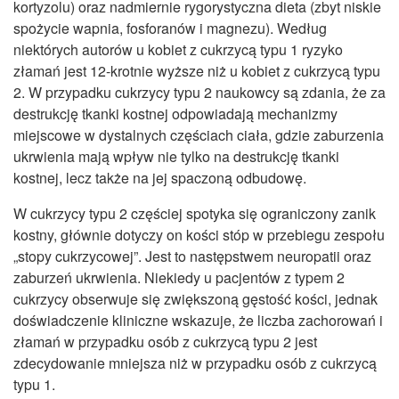
kortyzolu) oraz nadmiernie rygorystyczna dieta (zbyt niskie
spożycie wapnia, fosforanów i magnezu). Według
niektórych autorów u kobiet z cukrzycą typu 1 ryzyko
złamań jest 12-krotnie wyższe niż u kobiet z cukrzycą typu
2. W przypadku cukrzycy typu 2 naukowcy są zdania, że za
destrukcję tkanki kostnej odpowiadają mechanizmy
miejscowe w dystalnych częściach ciała, gdzie zaburzenia
ukrwienia mają wpływ nie tylko na destrukcję tkanki
kostnej, lecz także na jej spaczoną odbudowę.
W cukrzycy typu 2 częściej spotyka się ograniczony zanik
kostny, głównie dotyczy on kości stóp w przebiegu zespołu
„stopy cukrzycowej”. Jest to następstwem neuropatii oraz
zaburzeń ukrwienia. Niekiedy u pacjentów z typem 2
cukrzycy obserwuje się zwiększoną gęstość kości, jednak
doświadczenie kliniczne wskazuje, że liczba zachorowań i
złamań w przypadku osób z cukrzycą typu 2 jest
zdecydowanie mniejsza niż w przypadku osób z cukrzycą
typu 1.