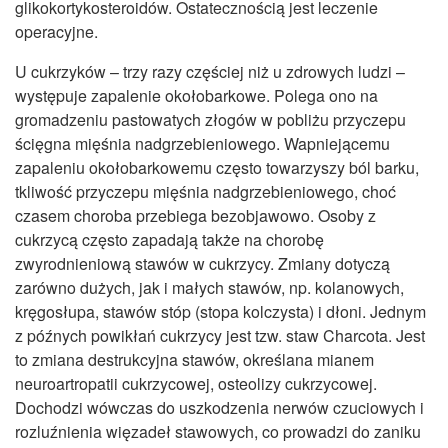
glikokortykosteroidów. Ostatecznością jest leczenie
operacyjne.
U cukrzyków – trzy razy częściej niż u zdrowych ludzi –
występuje zapalenie okołobarkowe. Polega ono na
gromadzeniu pastowatych złogów w pobliżu przyczepu
ścięgna mięśnia nadgrzebieniowego. Wapniejącemu
zapaleniu okołobarkowemu często towarzyszy ból barku,
tkliwość przyczepu mięśnia nadgrzebieniowego, choć
czasem choroba przebiega bezobjawowo. Osoby z
cukrzycą często zapadają także na chorobę
zwyrodnieniową stawów w cukrzycy. Zmiany dotyczą
zarówno dużych, jak i małych stawów, np. kolanowych,
kręgosłupa, stawów stóp (stopa kolczysta) i dłoni. Jednym
z późnych powikłań cukrzycy jest tzw. staw Charcota. Jest
to zmiana destrukcyjna stawów, określana mianem
neuroartropatii cukrzycowej, osteolizy cukrzycowej.
Dochodzi wówczas do uszkodzenia nerwów czuciowych i
rozluźnienia więzadeł stawowych, co prowadzi do zaniku