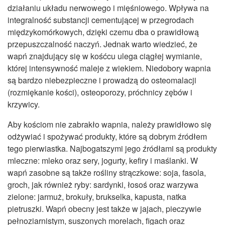
działaniu układu nerwowego i mięśniowego. Wpływa na
integralność substancji cementującej w przegrodach
międzykomórkowych, dzięki czemu dba o prawidłową
przepuszczalność naczyń. Jednak warto wiedzieć, że
wapń znajdujący się w kośćcu ulega ciągłej wymianie,
której intensywność maleje z wiekiem. Niedobory wapnia
są bardzo niebezpieczne i prowadzą do osteomalacji
(rozmiękanie kości), osteoporozy, próchnicy zębów i
krzywicy.
Aby kościom nie zabrakło wapnia, należy prawidłowo się
odżywiać i spożywać produkty, które są dobrym źródłem
tego pierwiastka. Najbogatszymi jego źródłami są produkty
mleczne: mleko oraz sery, jogurty, kefiry i maślanki. W
wapń zasobne są także rośliny strączkowe: soja, fasola,
groch, jak również ryby: sardynki, łosoś oraz warzywa
zielone: jarmuż, brokuły, brukselka, kapusta, natka
pietruszki. Wapń obecny jest także w jajach, pieczywie
pełnoziarnistym, suszonych morelach, figach oraz