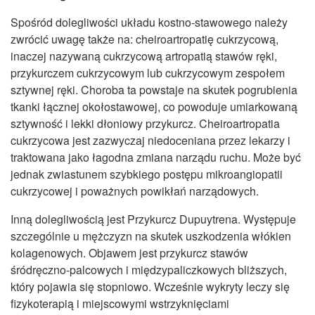
Spośród dolegliwości układu kostno-stawowego należy
zwrócić uwagę także na: cheiroartropatię cukrzycową,
inaczej nazywaną cukrzycową artropatią stawów ręki,
przykurczem cukrzycowym lub cukrzycowym zespołem
sztywnej ręki. Choroba ta powstaje na skutek pogrubienia
tkanki łącznej okołostawowej, co powoduje umiarkowaną
sztywność i lekki dłoniowy przykurcz. Cheiroartropatia
cukrzycowa jest zazwyczaj niedoceniana przez lekarzy i
traktowana jako łagodna zmiana narządu ruchu. Może być
jednak zwiastunem szybkiego postępu mikroangiopatii
cukrzycowej i poważnych powikłań narządowych.
Inną dolegliwością jest Przykurcz Dupuytrena. Występuje
szczególnie u mężczyzn na skutek uszkodzenia włókien
kolagenowych. Objawem jest przykurcz stawów
śródręczno-palcowych i międzypaliczkowych bliższych,
który pojawia się stopniowo. Wcześnie wykryty leczy się
fizykoterapią i miejscowymi wstrzyknięciami