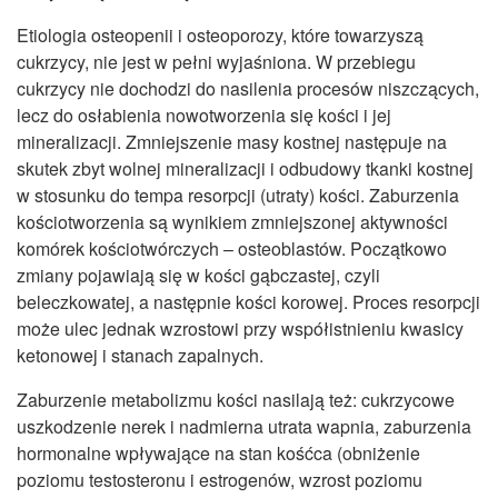
Etiologia osteopenii i osteoporozy, które towarzyszą
cukrzycy, nie jest w pełni wyjaśniona. W przebiegu
cukrzycy nie dochodzi do nasilenia procesów niszczących,
lecz do osłabienia nowotworzenia się kości i jej
mineralizacji. Zmniejszenie masy kostnej następuje na
skutek zbyt wolnej mineralizacji i odbudowy tkanki kostnej
w stosunku do tempa resorpcji (utraty) kości. Zaburzenia
kościotworzenia są wynikiem zmniejszonej aktywności
komórek kościotwórczych – osteoblastów. Początkowo
zmiany pojawiają się w kości gąbczastej, czyli
beleczkowatej, a następnie kości korowej. Proces resorpcji
może ulec jednak wzrostowi przy współistnieniu kwasicy
ketonowej i stanach zapalnych.
Zaburzenie metabolizmu kości nasilają też: cukrzycowe
uszkodzenie nerek i nadmierna utrata wapnia, zaburzenia
hormonalne wpływające na stan kośćca (obniżenie
poziomu testosteronu i estrogenów, wzrost poziomu