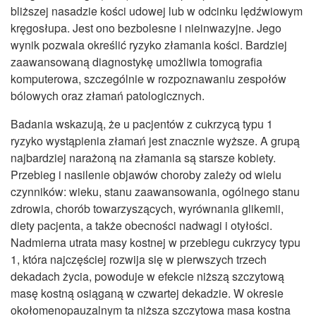
bliższej nasadzie kości udowej lub w odcinku lędźwiowym
kręgosłupa. Jest ono bezbolesne i nieinwazyjne. Jego
wynik pozwala określić ryzyko złamania kości. Bardziej
zaawansowaną diagnostykę umożliwia tomografia
komputerowa, szczególnie w rozpoznawaniu zespołów
bólowych oraz złamań patologicznych.
Badania wskazują, że u pacjentów z cukrzycą typu 1
ryzyko wystąpienia złamań jest znacznie wyższe. A grupą
najbardziej narażoną na złamania są starsze kobiety.
Przebieg i nasilenie objawów choroby zależy od wielu
czynników: wieku, stanu zaawansowania, ogólnego stanu
zdrowia, chorób towarzyszących, wyrównania glikemii,
diety pacjenta, a także obecności nadwagi i otyłości.
Nadmierna utrata masy kostnej w przebiegu cukrzycy typu
1, która najczęściej rozwija się w pierwszych trzech
dekadach życia, powoduje w efekcie niższą szczytową
masę kostną osiąganą w czwartej dekadzie. W okresie
okołomenopauzalnym ta niższa szczytowa masa kostna