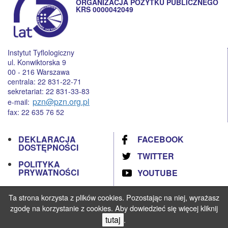
ORGANIZACJA POŻYTKU PUBLICZNEGO
KRS 0000042049
Instytut Tyflologiczny
ul. Konwiktorska 9
00 - 216 Warszawa
centrala: 22 831-22-71
sekretariat: 22 831-33-83
pzn@pzn.org.pl
e-mail:
fax: 22 635 76 52
DEKLARACJA
FACEBOOK
DOSTĘPNOŚCI
TWITTER
POLITYKA
PRYWATNOŚCI
YOUTUBE
RODO
Ta strona korzysta z plików cookies. Pozostając na niej, wyrażasz
STANDARDY
zgodę na korzystanie z cookies. Aby dowiedzieć się więcej kliknij
OCHRONY
tutaj
.
MAŁOLETNICH