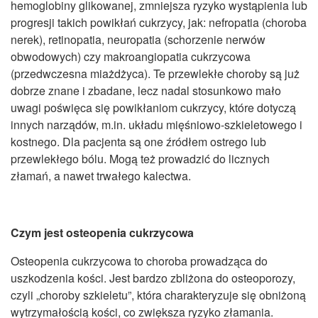
hemoglobiny glikowanej, zmniejsza ryzyko wystąpienia lub
progresji takich powikłań cukrzycy, jak: nefropatia (choroba
nerek), retinopatia, neuropatia (schorzenie nerwów
obwodowych) czy makroangiopatia cukrzycowa
(przedwczesna miażdżyca). Te przewlekłe choroby są już
dobrze znane i zbadane, lecz nadal stosunkowo mało
uwagi poświęca się powikłaniom cukrzycy, które dotyczą
innych narządów, m.in. układu mięśniowo-szkieletowego i
kostnego. Dla pacjenta są one źródłem ostrego lub
przewlekłego bólu. Mogą też prowadzić do licznych
złamań, a nawet trwałego kalectwa.
Czym jest osteopenia cukrzycowa
Osteopenia cukrzycowa to choroba prowadząca do
uszkodzenia kości. Jest bardzo zbliżona do osteoporozy,
czyli „choroby szkieletu”, która charakteryzuje się obniżoną
wytrzymałością kości, co zwiększa ryzyko złamania.