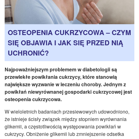
CZASOPISMA
INSTYTUT TYFLOLOGICZNY
KONTAKT
OSTEOPENIA CUKRZYCOWA – CZYM
1,5%
SIĘ OBJAWIA I JAK SIĘ PRZED NIĄ
UCHRONIĆ?
Najpoważniejszym problemem w diabetologii są
przewlekłe powikłania cukrzycy, które stanowią
największe wyzwanie w leczeniu choroby. Jednym z
powikłań niewyrównanej gospodarki cukrzycowej jest
osteopenia cukrzycowa.
W wieloletnich badaniach przesiewowych udowodniono,
że istnieje ścisły związek między stopniem wyrównania
glikemii, a częstotliwością występowania powikłań w
cukrzycy. Obniżenie glikemii lub zmniejszenie odsetka