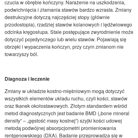
czucia w obrębie kończyny. Narażenie na uszkodzenia,
podwichnięcia i złamania stawów bardzo wzrasta. Zmiany
destrukcyjne dotyczą najczęściej stopy (głównie
przodostopia), rzadziej stawów kolanowych i lędźwiowego
odcinka kręgosłupa. Stale postępujące zwyrodnienie może
dotyczyć pojedynczego lub wielu stawów. Pojawiają się
obrzęki i wypaczenia kończyn, przy czym zmianom nie
towarzyszy ból.
Diagnoza i leczenie
Zmiany w układzie kostno-mięśniowym mogą dotyczyć
wszystkich elementów układu ruchu, czyli kości, stawów
oraz tkanek okołostawowych. Złotym standardem wśród
metod diagnostycznych jest badanie BMD („bone mineral
density” – „gęstość masy kostnej”) szyjki kości udowej
metodą podwójnej absorpcjometrii promieniowania
rentgenowskiego (DXA). Badanie przeprowadza się w