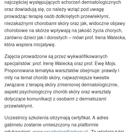
najczęściej występujących schorzeń dermatologicznych
oraz dowiadują się, co należy wziąć pod uwagę
prowadząc terapię osób dotkniętych przewlekłymi,
niezakaźnymi chorobami skóry oraz jak, widoczne objawy
chorobowe na skórze wpływają na jakość życia chorych,
zarówno dzieci jak i dorosłych – mówi prof. Irena Walecka,
która wspiera inicjatywę.
Zajęcia prowadzone są przez wykwalifikowanych
specjalistów: prof. Irenę Walecką oraz prof. Ewę Mojs.
Proponowana tematyka warsztatów obejmuje: prawdy i
mity na temat chorób skóry, najważniejsze kwestie
związane z terapią skóry zmienionej dermatologicznie,
aspekt psychologiczny chorób skóry oraz warsztaty
dotyczące komunikacji z osobami z dermatozami
przewlekłymi.
Uczestnicy szkolenia otrzymają certyfikat. A adres
gabinetu zostanie umieszczony na platformie
edukacyjnej:
www.psychologdlaskory.pl
. To właśnie tutaj