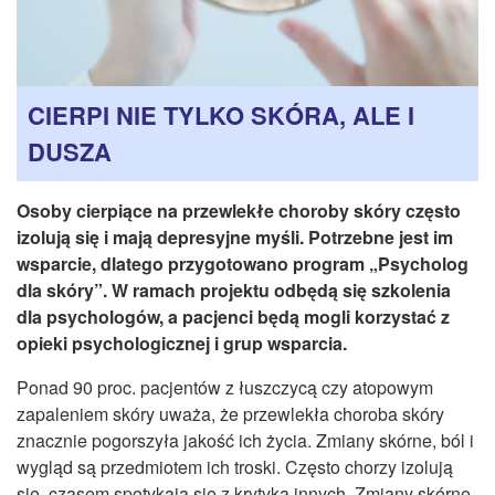
CZASOPISMA
INSTYTUT TYFLOLOGICZNY
KONTAKT
CIERPI NIE TYLKO SKÓRA, ALE I
1,5%
DUSZA
Osoby cierpiące na przewlekłe choroby skóry często
izolują się i mają depresyjne myśli. Potrzebne jest im
wsparcie, dlatego przygotowano program „Psycholog
dla skóry”. W ramach projektu odbędą się szkolenia
dla psychologów, a pacjenci będą mogli korzystać z
opieki psychologicznej i grup wsparcia.
Ponad 90 proc. pacjentów z łuszczycą czy atopowym
zapaleniem skóry uważa, że przewlekła choroba skóry
znacznie pogorszyła jakość ich życia. Zmiany skórne, ból i
wygląd są przedmiotem ich troski. Często chorzy izolują
się, czasem spotykają się z krytyką innych. Zmiany skórne