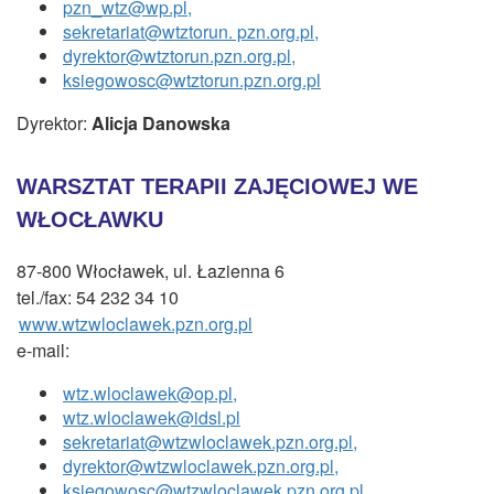
pzn_wtz@wp.pl,
sekretariat@wtztorun. pzn.org.pl,
dyrektor@wtztorun.pzn.org.pl,
ksiegowosc@wtztorun.pzn.org.pl
Dyrektor:
Alicja Danowska
WARSZTAT TERAPII ZAJĘCIOWEJ WE
WŁOCŁAWKU
87-800 Włocławek, ul. Łazienna 6
tel./fax: 54 232 34 10
www.wtzwloclawek.pzn.org.pl
e-mail:
wtz.wloclawek@op.pl,
wtz.wloclawek@idsl.pl
sekretariat@wtzwloclawek.pzn.org.pl,
dyrektor@wtzwloclawek.pzn.org.pl,
ksiegowosc@wtzwloclawek.pzn.org.pl