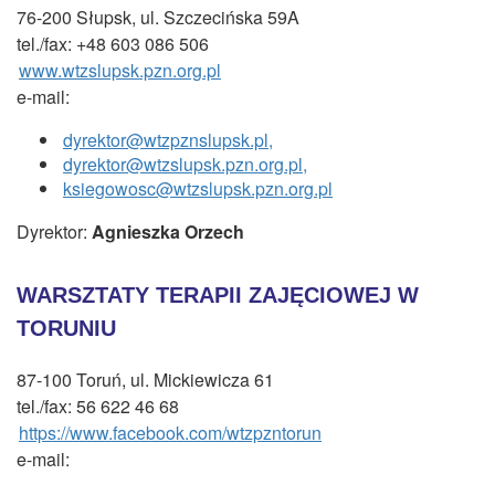
CZASOPISMA
76-200 Słupsk, ul.
Szczecińska 59A
tel./fax: +48 603 086 506
INSTYTUT TYFLOLOGICZNY
www.wtzslupsk.pzn.org.pl
KONTAKT
e-mail:
1,5%
dyrektor@wtzpznslupsk.pl,
dyrektor@wtzslupsk.pzn.org.pl,
ksiegowosc@wtzslupsk.pzn.org.pl
Dyrektor:
Agnieszka Orzech
WARSZTATY TERAPII ZAJĘCIOWEJ W
TORUNIU
87-100 Toruń, ul. Mickiewicza 61
tel./fax: 56 622 46 68
https://www.facebook.com/wtzpzntorun
e-mail: