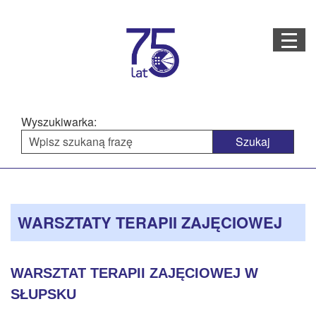
Menu
STRONA GŁÓWNA
O NAS
Wyszukiwarka:
STRUKTURA ORGANIZACYJNA
AKTUALNOŚCI
Menu
BAZA WIEDZY
PROJEKTY REALIZOWANE
główne
WARSZTATY TERAPII ZAJĘCIOWEJ
DOSTĘPNOŚĆ
OFERTA USŁUG
WARSZTAT TERAPII ZAJĘCIOWEJ W
MULTIMEDIA
SŁUPSKU