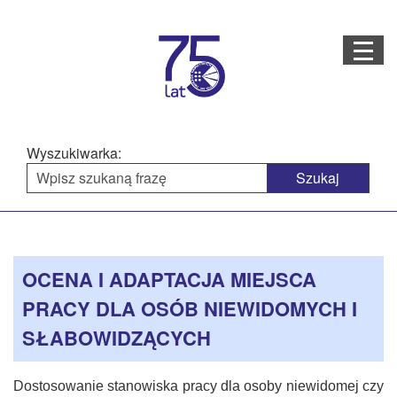
Menu
STRONA GŁÓWNA
O NAS
Wyszukiwarka:
STRUKTURA ORGANIZACYJNA
AKTUALNOŚCI
Menu
Treść
BAZA WIEDZY
PROJEKTY REALIZOWANE
główne
strony
OCENA I ADAPTACJA MIEJSCA
DOSTĘPNOŚĆ
PRACY DLA OSÓB NIEWIDOMYCH I
OFERTA USŁUG
SŁABOWIDZĄCYCH
MULTIMEDIA
Dostosowanie stanowiska pracy dla osoby niewidomej czy