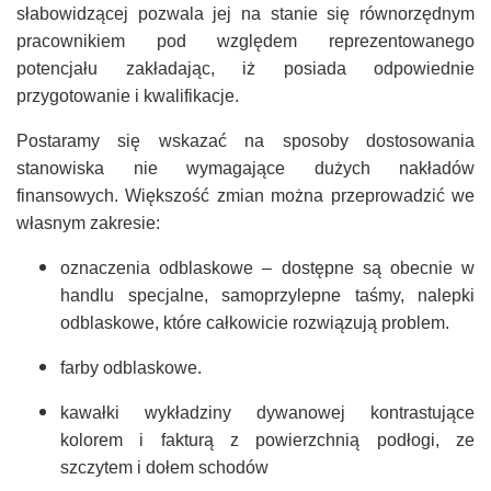
CZASOPISMA
słabowidzącej pozwala jej na stanie się równorzędnym
pracownikiem pod względem reprezentowanego
INSTYTUT TYFLOLOGICZNY
potencjału zakładając, iż posiada odpowiednie
KONTAKT
przygotowanie i kwalifikacje.
1,5%
Postaramy się wskazać na sposoby dostosowania
stanowiska nie wymagające dużych nakładów
finansowych. Większość zmian można przeprowadzić we
własnym zakresie:
oznaczenia odblaskowe – dostępne są obecnie w
handlu specjalne, samoprzylepne taśmy, nalepki
odblaskowe, które całkowicie rozwiązują problem.
farby odblaskowe.
kawałki wykładziny dywanowej kontrastujące
kolorem i fakturą z powierzchnią podłogi, ze
szczytem i dołem schodów