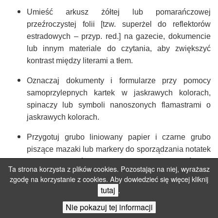
Umieść arkusz żółtej lub pomarańczowej
przeźroczystej folii [tzw. superżel do reflektorów
estradowych – przyp. red.] na gazecie, dokumencie
lub innym materiale do czytania, aby zwiększyć
kontrast między literami a tłem.
Oznaczaj dokumenty i formularze przy pomocy
samoprzylepnych kartek w jaskrawych kolorach,
spinaczy lub symboli nanoszonych flamastrami o
jaskrawych kolorach.
Przygotuj grubo liniowany papier i czarne grubo
piszące mazaki lub markery do sporządzania notatek
w czasie zebrań lub do zapisywania wiadomości dla
Ta strona korzysta z plików cookies. Pozostając na niej, wyrażasz
słabowidzącego pracownika.
zgodę na korzystanie z cookies. Aby dowiedzieć się więcej kliknij
tutaj
.
Wyłączniki, przyciski w windach, części maszyn i
inne elementy ważne z punktu widzenia
Nie pokazuj tej informacji
bezpieczeństwa można pomalować na żywe kolory