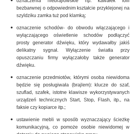
oznaczenia niebrajlowskie np. kawałek folii
bezbarwnej o odpowiednim kształcie przyklejonej na
szyldziku zamka tuż pod klamką;
oznaczenie schodów- do obwodu włączającego i
wyłączającego oświetlenie schodów podłączyć
prosty generator dźwięku, który wydawałby jakiś
delikatny sygnał. Wyłączenie światła przy
opuszczaniu firmy wyłączałoby także generator
dźwięku.
oznaczenie przedmiotów, którymi osoba niewidoma
będzie się posługiwała (brajlem): klucze do szaf,
szuflad, szafek, istotne klawisze wykorzystywanych
urządzeń technicznych Start, Stop, Flash, itp., na
faksie czy kopiarce itp.;
ustawienie mebli w sposób wyznaczający ścieżkę
komunikacyjną, co pomoże osobie niewidomej w