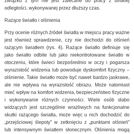
związku z tym nie jest zalecane do pracy z bliskiej
odległości, wykonywanej przez dłuższy czas.
Rażące światło i olśnienia
Przy ocenie różnych źródeł światła w miejscu pracy ważne
jest również sprawdzenie, czy nie dochodzi do olśnień
rażącym światłem (rys. 4). Rażące światło definiuje się
jako światło odbite lub jako niekontrolowane światło w
otoczeniu, które świeci bezpośrednio w oczy i pogarsza
wyrazistość widzenia lub powoduje dyskomfort fizyczny –
olśnienie. Takie światło może być nawet bardzo jaskrawe,
ale nie wpływa na wyrazistość obrazu. Może natomiast
mieć wpływ na komfort widzenia, bezpieczeństwo fizyczne
i wykonywanie różnych czynności. Wiele osób słabo
widzących jest szczególnie wrażliwych na funkcjonalne
skutki rażącego światła, może więc u nich dochodzić do
„przejściowej ślepoty” w zetknięciu z „punktami olśnień”
lub intensywnym światłem słonecznym. Olśnienia mogą