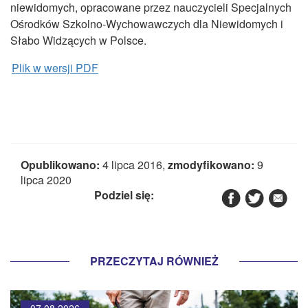
CZASOPISMA
niewidomych, opracowane przez nauczycieli Specjalnych
Ośrodków Szkolno-Wychowawczych dla Niewidomych i
INSTYTUT TYFLOLOGICZNY
Słabo Widzących w Polsce.
KONTAKT
Plik w wersji PDF
1,5%
Opublikowano:
4 lipca 2016,
zmodyfikowano:
9
lipca 2020
Podziel się:
PRZECZYTAJ RÓWNIEŻ
07.08.2026