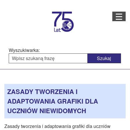
Menu
STRONA GŁÓWNA
O NAS
Wyszukiwarka:
STRUKTURA ORGANIZACYJNA
AKTUALNOŚCI
Menu
Treść
BAZA WIEDZY
PROJEKTY REALIZOWANE
główne
strony
ZASADY TWORZENIA I
DOSTĘPNOŚĆ
ADAPTOWANIA GRAFIKI DLA
OFERTA USŁUG
UCZNIÓW NIEWIDOMYCH
MULTIMEDIA
Zasady tworzenia i adaptowania grafiki dla uczniów