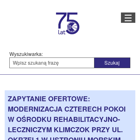
Menu
STRONA GŁÓWNA
O NAS
Wyszukiwarka:
STRUKTURA ORGANIZACYJNA
AKTUALNOŚCI
Menu
Treść
BAZA WIEDZY
PROJEKTY REALIZOWANE
główne
strony
ZAPYTANIE OFERTOWE:
DOSTĘPNOŚĆ
MODERNIZACJA CZTERECH POKOI
OFERTA USŁUG
W OŚRODKU REHABILITACYJNO-
LECZNICZYM KLIMCZOK PRZY UL.
MULTIMEDIA
OKRZEI 1 W USTRONIU MORSKIM –