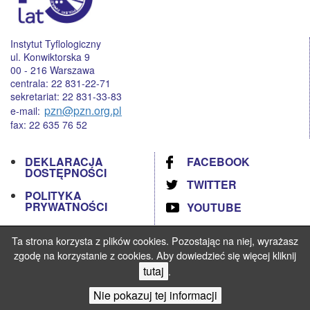
Instytut Tyflologiczny
ul. Konwiktorska 9
00 - 216 Warszawa
centrala: 22 831-22-71
sekretariat: 22 831-33-83
pzn@pzn.org.pl
e-mail:
fax: 22 635 76 52
DEKLARACJA
FACEBOOK
DOSTĘPNOŚCI
TWITTER
POLITYKA
PRYWATNOŚCI
YOUTUBE
RODO
Ta strona korzysta z plików cookies. Pozostając na niej, wyrażasz
STANDARDY
zgodę na korzystanie z cookies. Aby dowiedzieć się więcej kliknij
OCHRONY
tutaj
.
MAŁOLETNICH
Nie pokazuj tej informacji
Prowadzenie strony: Instytut Tyflologiczny PZN