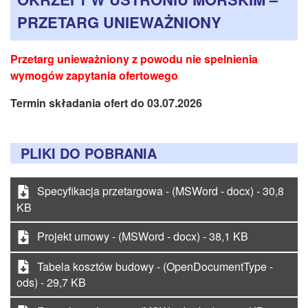
CZASOPISMA
PRZETARG UNIEWAŻNIONY
INSTYTUT TYFLOLOGICZNY
KONTAKT
Przetarg unieważniony z powodu nie spelnienia
wymogów zapytania ofertowego
1,5%
Termin składania ofert do 03.07.2026
PLIKI DO POBRANIA
Specyfikacja przetargowa - (MSWord - docx) - 30,8
KB
Projekt umowy - (MSWord - docx) - 38,1 KB
Tabela kosztów budowy - (OpenDocumentType -
ods) - 29,7 KB