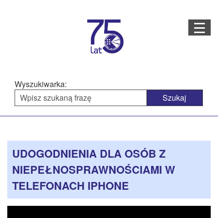
Menu
STRONA GŁÓWNA
O NAS
Wyszukiwarka:
STRUKTURA ORGANIZACYJNA
AKTUALNOŚCI
Menu
Treść
BAZA WIEDZY
PROJEKTY REALIZOWANE
główne
strony
UDOGODNIENIA DLA OSÓB Z
DOSTĘPNOŚĆ
NIEPEŁNOSPRAWNOŚCIAMI W
OFERTA USŁUG
TELEFONACH IPHONE
MULTIMEDIA