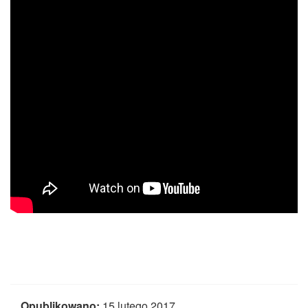
CZASOPISMA
INSTYTUT TYFLOLOGICZNY
KONTAKT
1,5%
Opublikowano:
15 lutego 2017