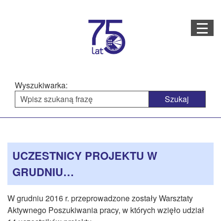
Menu
STRONA GŁÓWNA
O NAS
Wyszukiwarka:
STRUKTURA ORGANIZACYJNA
AKTUALNOŚCI
Menu
Treść
BAZA WIEDZY
PROJEKTY REALIZOWANE
główne
strony
UCZESTNICY PROJEKTU W
DOSTĘPNOŚĆ
GRUDNIU…
OFERTA USŁUG
W grudniu 2016 r. przeprowadzone zostały Warsztaty
MULTIMEDIA
Aktywnego Poszukiwania pracy, w których wzięło udział