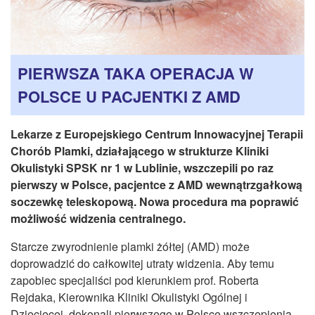
CZASOPISMA
INSTYTUT TYFLOLOGICZNY
KONTAKT
PIERWSZA TAKA OPERACJA W
1,5%
POLSCE U PACJENTKI Z AMD
Lekarze z Europejskiego Centrum Innowacyjnej Terapii
Chorób Plamki
, działającego w strukturze Kliniki
Okulistyki SPSK nr 1 w Lublinie, wszczepili po raz
pierwszy w Polsce, pacjentce z AMD wewnątrzgałkową
soczewkę teleskopową. Nowa procedura ma poprawić
możliwość widzenia centralnego.
Starcze zwyrodnienie plamki żółtej (AMD) może
doprowadzić do całkowitej utraty widzenia. Aby temu
zapobiec specjaliści pod kierunkiem prof. Roberta
Rejdaka, Kierownika Kliniki Okulistyki Ogólnej i
Dziecięcej, dokonali pierwszego w Polsce wszczepienia