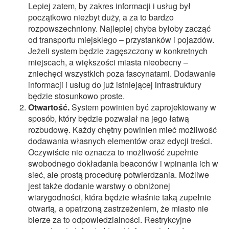
Lepiej zatem, by zakres informacji i usług był
początkowo niezbyt duży, a za to bardzo
rozpowszechniony. Najlepiej chyba byłoby zacząć
od transportu miejskiego – przystanków i pojazdów.
Jeżeli system będzie zagęszczony w konkretnych
miejscach, a większości miasta nieobecny –
zniechęci wszystkich poza fascynatami. Dodawanie
informacji i usług do już istniejącej infrastruktury
będzie stosunkowo proste.
Otwartość.
System powinien być zaprojektowany w
sposób, który będzie pozwalał na jego łatwą
rozbudowę. Każdy chętny powinien mieć możliwość
dodawania własnych elementów oraz edycji treści.
Oczywiście nie oznacza to możliwość zupełnie
swobodnego dokładania beaconów i wpinania ich w
sieć, ale prostą procedurę potwierdzania. Możliwe
jest także dodanie warstwy o obniżonej
wiarygodności, która będzie właśnie taką zupełnie
otwartą, a opatrzoną zastrzeżeniem, że miasto nie
bierze za to odpowiedzialności. Restrykcyjne