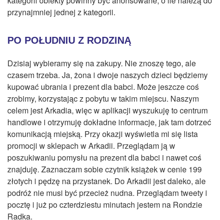
kategorii obiekty powinny być anonsowane, o ile należą do
przynajmniej jednej z kategorii.
PO POŁUDNIU Z RODZINĄ
Dzisiaj wybieramy się na zakupy. Nie znoszę tego, ale
czasem trzeba. Ja, żona i dwoje naszych dzieci będziemy
kupować ubrania i prezent dla babci. Może jeszcze coś
zrobimy, korzystając z pobytu w takim miejscu. Naszym
celem jest Arkadia, więc w aplikacji wyszukuję to centrum
handlowe i otrzymuję dokładne informacje, jak tam dotrzeć
komunikacją miejską. Przy okazji wyświetla mi się lista
promocji w sklepach w Arkadii. Przeglądam ją w
poszukiwaniu pomysłu na prezent dla babci i nawet coś
znajduję. Zaznaczam sobie czytnik książek w cenie 199
złotych i pędzę na przystanek. Do Arkadii jest daleko, ale
podróż nie musi być przecież nudna. Przeglądam tweety i
pocztę i już po czterdziestu minutach jestem na Rondzie
Radka.