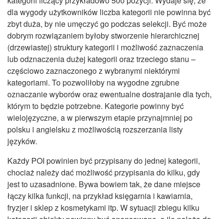
kategorii liczący przykładowo 500 pozycji. Wydaje się, że
dla wygody użytkowników liczba kategorii nie powinna być
zbyt duża, by nie umęczyć go podczas selekcji. Być może
dobrym rozwiązaniem byłoby stworzenie hierarchicznej
(drzewiastej) struktury kategorii i możliwość zaznaczenia
lub odznaczenia dużej kategorii oraz trzeciego stanu –
częściowo zaznaczonego z wybranymi niektórymi
kategoriami. To pozwoliłoby na wygodne zgrubne
oznaczanie wyborów oraz ewentualne dostrajanie dla tych,
którym to będzie potrzebne. Kategorie powinny być
wielojęzyczne, a w pierwszym etapie przynajmniej po
polsku i angielsku z możliwością rozszerzania listy
języków.
Każdy POI powinien być przypisany do jednej kategorii,
chociaż należy dać możliwość przypisania do kilku, gdy
jest to uzasadnione. Bywa bowiem tak, że dane miejsce
łączy kilka funkcji, na przykład księgarnia i kawiarnia,
fryzjer i sklep z kosmetykami itp. W sytuacji zbiegu kilku