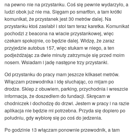
na pewno nie na przystanku. Coś się pewnie wydarzyło, a
ludzi obok już nie ma. Sięgam po smartfon, a tam krótki
komunikat, że przystanek jest 30 metrów dalej. Na
przystanku ktoś zasłabł i stoi tam teraz karetka. Komunikat
pochodzi z beacona na wiacie przystankowej, więc
czekam spokojnie, co będzie dalej. Widzę, że zaraz
przyjedzie autobus 157, więc stukam w niego, a ten
podjeżdżając za dwie minuty zatrzymuje się przed moim
nosem. Wsiadam i jadę następne trzy przystanki.
Od przystanku do pracy mam jeszcze kilkaset metrów.
Włączam przewodnika i idę słuchając, co mijam po
drodze. Sklep z obuwiem, parking, przychodnia i wreszcie
informacja, że doszedłem do fundacji. Skręcam w
chodniczek i dochodzę do drzwi. Jestem w pracy i na razie
aplikacja nie będzie mi potrzebna. Przyda się dopiero po
południu, gdy wybiorę się po coś do jedzenia.
Po godzinie 13 włączam ponownie przewodnik, a tam