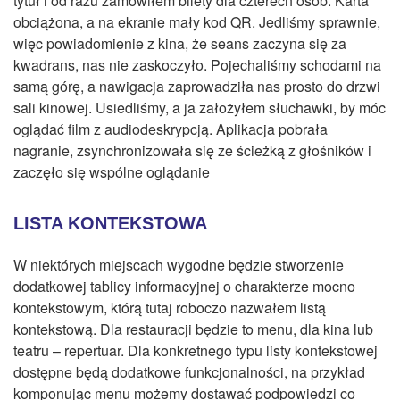
tytuł i od razu zamówiłem bilety dla czterech osób. Karta
obciążona, a na ekranie mały kod QR. Jedliśmy sprawnie,
więc powiadomienie z kina, że seans zaczyna się za
kwadrans, nas nie zaskoczyło. Pojechaliśmy schodami na
samą górę, a nawigacja zaprowadziła nas prosto do drzwi
sali kinowej. Usiedliśmy, a ja założyłem słuchawki, by móc
oglądać film z audiodeskrypcją. Aplikacja pobrała
nagranie, zsynchronizowała się ze ścieżką z głośników i
zaczęło się wspólne oglądanie
LISTA KONTEKSTOWA
W niektórych miejscach wygodne będzie stworzenie
dodatkowej tablicy informacyjnej o charakterze mocno
kontekstowym, którą tutaj roboczo nazwałem listą
kontekstową. Dla restauracji będzie to menu, dla kina lub
teatru – repertuar. Dla konkretnego typu listy kontekstowej
dostępne będą dodatkowe funkcjonalności, na przykład
komponując menu możemy dostawać podpowiedzi co