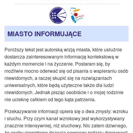
CZASOPISMA
INSTYTUT TYFLOLOGICZNY
KONTAKT
MIASTO INFORMUJĄCE
1,5%
Poniższy tekst jest autorską wizją miasta, które usłużnie
dostarcza zainteresowanym informację kontekstową w
każdym momencie i na życzenie. Postaram się, by
możliwie mocno oderwać się od pisania o wspieraniu osób
niewidomych, a raczej skupić się na rozwiązaniach
uniwersalnych, które będą użyteczne także dla ludzi
niewidomych. Jednak pisząc osobiście i o mojej rodzinie
nie ucieknę całkiem od tego kąta patrzenia.
Przekazywanie informacji opiera się o dwa zmysły: wzroku
i słuchu. Przy czym kanał wzrokowy jest wykorzystywany
znacznie intensywniej, niż słuchowy. Nic zatem dziwnego,
że osoby niewidome doznają pewnego rodzaju deprywacji