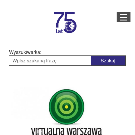
Menu
STRONA GŁÓWNA
O NAS
Wyszukiwarka:
STRUKTURA ORGANIZACYJNA
AKTUALNOŚCI
Menu
BAZA WIEDZY
PROJEKTY REALIZOWANE
główne
DOSTĘPNOŚĆ
OFERTA USŁUG
MULTIMEDIA