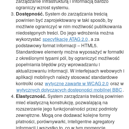
zarządzanie infrastrukturą i informacją bardzo
ograniczy wzrost systemu.
Dostępność.
System do zarządzania treścią
powinien być zaprojektowany w taki sposób, by
możliwie ograniczyć w nim możliwość publikowania
niedostępnych treści. Do jego wdrożenia można
wykorzystać
specyfikację ATAG 2.0
, a za
podstawowy format informacji – HTML5.
Standardowe elementy można wyposażyć w formatki
z określonymi typami pól, by ograniczyć możliwość
popełniania błędów przy wprowadzaniu i
aktualizowaniu informacji. W interfejsach webowych i
aplikacji mobilnych należy stosować standardowe
kontrolki oraz
wytyczne zawarte w WCAG 2.0
oraz w
wytycznych dotyczących dostępności mobilnej BBC
.
Elastyczność.
System zarządzania treścią powinien
mieć elastyczną konstrukcję, pozwalającą na
rozszerzanie jego funkcjonalności przez podmioty
zewnętrzne. Mogą one dodawać kolejne formy
płatności, porównywarki, inteligentne agregatory
informacji i wszystko to, co w tym momencie