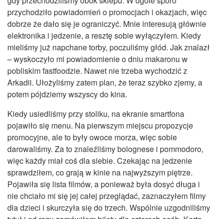
gdy przechodziliśmy obok sklepu. W ogóle sporo
przychodziło powiadomień o promocjach i okazjach, więc
dobrze że dało się je ograniczyć. Mnie interesują głównie
elektronika i jedzenie, a resztę sobie wyłączyłem. Kiedy
mieliśmy już napchane torby, poczuliśmy głód. Jak znalazł
– wyskoczyło mi powiadomienie o dniu makaronu w
pobliskim fastfoodzie. Nawet nie trzeba wychodzić z
Arkadii. Ułożyliśmy zatem plan, że teraz szybko zjemy, a
potem pójdziemy wszyscy do kina.
Kiedy usiedliśmy przy stoliku, na ekranie smartfona
pojawiło się menu. Na pierwszym miejscu propozycje
promocyjne, ale to były owoce morza, więc sobie
darowaliśmy. Za to znaleźliśmy bolognese i pommodoro,
więc każdy miał coś dla siebie. Czekając na jedzenie
sprawdziłem, co grają w kinie na najwyższym piętrze.
Pojawiła się lista filmów, a ponieważ była dosyć długa i
nie chciało mi się jej całej przeglądać, zaznaczyłem filmy
dla dzieci i skurczyła się do trzech. Wspólnie uzgodniliśmy