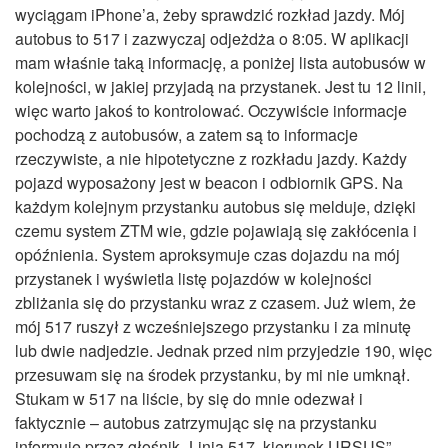
wyciągam iPhone’a, żeby sprawdzić rozkład jazdy. Mój
autobus to 517 i zazwyczaj odjeżdża o 8:05. W aplikacji
mam właśnie taką informację, a poniżej lista autobusów w
kolejności, w jakiej przyjadą na przystanek. Jest tu 12 linii,
więc warto jakoś to kontrolować. Oczywiście informacje
pochodzą z autobusów, a zatem są to informacje
rzeczywiste, a nie hipotetyczne z rozkładu jazdy. Każdy
pojazd wyposażony jest w beacon i odbiornik GPS. Na
każdym kolejnym przystanku autobus się melduje, dzięki
czemu system ZTM wie, gdzie pojawiają się zakłócenia i
opóźnienia. System aproksymuje czas dojazdu na mój
przystanek i wyświetla listę pojazdów w kolejności
zbliżania się do przystanku wraz z czasem. Już wiem, że
mój 517 ruszył z wcześniejszego przystanku i za minutę
lub dwie nadjedzie. Jednak przed nim przyjedzie 190, więc
przesuwam się na środek przystanku, by mi nie umknął.
Stukam w 517 na liście, by się do mnie odezwał i
faktycznie – autobus zatrzymując się na przystanku
informuje przez głośnik „Linia 517, kierunek URSUS”.