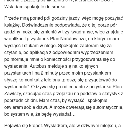
Wsiadam spokojnie do środka.
Przede mną ponad pół godziny jazdy, więc mogę poczytać
książkę. Doświadczenie podpowiada, że o tej porze pół
godziny może się zmienić w trzy kwadranse, więc znajduję
w aplikacji przystanek Plac Narutowicza, na którym mam
wysiąść i stukam w niego. Spokojnie zabieram się za
czytanie, bo aplikacja z odpowiednim wyprzedzeniem
poinformuje mnie o konieczności przygotowania się do
wysiadania. Autobus melduje się na kolejnych
przystankach i na 2 minuty przed moim przystankiem
słyszę komunikat z telefonu „proszę się przygotować do
wysiadania”. Odzywa się po odjechaniu z przystanku Plac
Zawiszy, szacując czas przejazdu na podstawie statystyk z
poprzednich dni. Mam czas, by wysiąść i spokojnie
otwieram sobie drzwi. A może otwierają się automatycznie,
bo system wie, że będę wysiadał…
Pojawia się kłopot. Wysiadłem, ale w dziwnym miejscu, a