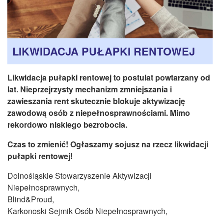
CZASOPISMA
INSTYTUT TYFLOLOGICZNY
KONTAKT
LIKWIDACJA PUŁAPKI RENTOWEJ
1,5%
Likwidacja pułapki rentowej to postulat powtarzany od
lat. Nieprzejrzysty mechanizm zmniejszania i
zawieszania rent skutecznie blokuje aktywizację
zawodową osób z niepełnosprawnościami. Mimo
rekordowo niskiego bezrobocia.
Czas to zmienić! Ogłaszamy sojusz na rzecz likwidacji
pułapki rentowej!
Dolnośląskie Stowarzyszenie Aktywizacji
Niepełnosprawnych,
Blind&Proud,
Karkonoski Sejmik Osób Niepełnosprawnych,