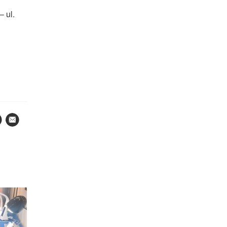
– ul.