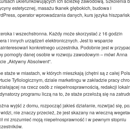
 kursach ukierunkowujących ich ścieżkę zawodową. Szkolenia b
cyny estetycznej, masażu tkanek głębokich, budowa i
dPress, operator wprowadzania danych, kurs języka hiszpańsk
szeroka i wszechstronna. Każdy może skorzystać z 16 godzin
ra i innych urządzeń elektronicznych. Jest to wsparcie
zainteresowań konkretnego uczestnika. Podobnie jest w przypa
aby pomogły danej osobie w rozwoju zawodowym – mówi Anna
cie „Aktywny Absolwent”.
 staże w miastach, w których mieszkają (chętni są z całej Polsk
tucie Tyflologicznym, dziale marketingu w zakładzie pracy chro
ziałającej na rzecz osób z niepełnosprawnością, redakcji lokal
dynatorzy programu liczą na to, że staże przełożą się na zatrud
żna wyjść z domu, rozpocząć jakieś działanie, rozwijać się, p
 widzi, nie znaczy przecież, że jest skazany na wieczną wegeta
ił mi zrozumieć moją niepełnosprawność i w pewnym stopniu
czestników.