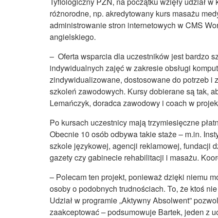
Tyflologiczny PZN, na początku wzięły udział w
różnorodne, np. akredytowany kurs masażu medy
administrowanie stron internetowych w CMS Wor
angielskiego.
– Oferta wsparcia dla uczestników jest bardzo 
indywidualnych zajęć w zakresie obsługi kompute
zindywidualizowane, dostosowane do potrzeb i 
szkoleń zawodowych. Kursy dobierane są tak, 
Lemańczyk, doradca zawodowy i coach w projek
Po kursach uczestnicy mają trzymiesięczne płatne
Obecnie 10 osób odbywa takie staże – m.in. Insty
szkole językowej, agencji reklamowej, fundacji d
gazety czy gabinecie rehabilitacji i masażu. Koor
– Polecam ten projekt, ponieważ dzięki niemu mo
osoby o podobnych trudnościach. To, że ktoś nie
Udział w programie „Aktywny Absolwent” pozwol
zaakceptować – podsumowuje Bartek, jeden z u