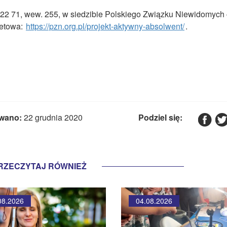
31 22 71, wew. 255, w siedzibie Polskiego Związku Niewidomych 
netowa:
https://pzn.org.pl/projekt-aktywny-absolwent/
.
wano:
22 grudnia 2020
Podziel się:
RZECZYTAJ RÓWNIEŻ
08.2026
04.08.2026