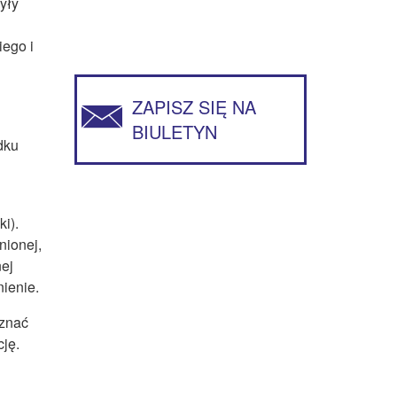
yły
iego i
ZAPISZ SIĘ NA
BIULETYN
dku
i).
nionej,
nej
nienie.
oznać
cję.