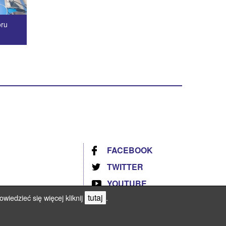
oru
FACEBOOK
TWITTER
YOUTUBE
tutaj
wiedzieć się więcej kliknij
.