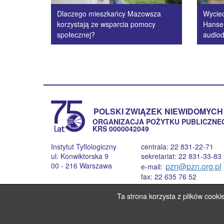
Dlaczego mieszkańcy Mazowsza
Wycie
korzystają ze wsparcia pomocy
Hanse
społecznej?
audiod
POLSKI ZWIĄZEK NIEWIDOMYCH
ORGANIZACJA POŻYTKU PUBLICZNE
KRS 0000042049
Instytut Tyflologiczny
centrala: 22 831-22-71
ul. Konwiktorska 9
sekretariat: 22 831-33-83
00 - 216 Warszawa
pzn@pzn.org.pl
e-mail:
fax: 22 635 76 52
Ta strona korzysta z plików cooki
Prowadzenie strony: Instytut Tyflologiczny PZN