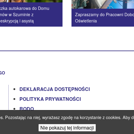
czka autokarowa do Domu
nów w Szuminie z
Zapraszamy do Pracowni Dob
eskrypcją i asystą
Oświetlenia
GO
DEKLARACJA DOSTĘPNOŚCI
POLITYKA PRYWATNOŚCI
RODO
es. Pozostając na niej, wyrażasz zgodę na korzystanie z cookies. Aby do
STANDARDY OCHRONY MAŁOLETNICH
Nie pokazuj tej informacji