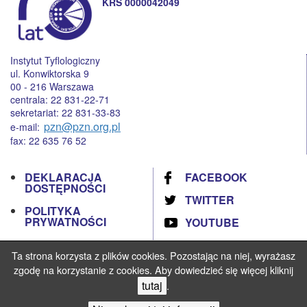
KRS 0000042049
Instytut Tyflologiczny
ul. Konwiktorska 9
00 - 216 Warszawa
centrala: 22 831-22-71
sekretariat: 22 831-33-83
pzn@pzn.org.pl
e-mail:
fax: 22 635 76 52
DEKLARACJA
FACEBOOK
DOSTĘPNOŚCI
TWITTER
POLITYKA
PRYWATNOŚCI
YOUTUBE
RODO
Ta strona korzysta z plików cookies. Pozostając na niej, wyrażasz
STANDARDY
zgodę na korzystanie z cookies. Aby dowiedzieć się więcej kliknij
OCHRONY
tutaj
.
MAŁOLETNICH