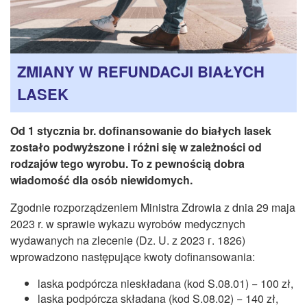
CZASOPISMA
INSTYTUT TYFLOLOGICZNY
KONTAKT
ZMIANY W REFUNDACJI BIAŁYCH
1,5%
LASEK
Od 1 stycznia br. dofinansowanie do białych lasek
zostało podwyższone i różni się w zależności od
rodzajów tego wyrobu. To z pewnością dobra
wiadomość dla osób niewidomych.
Zgodnie rozporządzeniem Ministra Zdrowia z dnia 29 maja
2023 r. w sprawie wykazu wyrobów medycznych
wydawanych na zlecenie (Dz. U. z 2023 г. 1826)
wprowadzono następujące kwoty dofinansowania:
laska podpórcza nieskładana (kod S.08.01) − 100 zł,
laska podpórcza składana (kod S.08.02) − 140 zł,