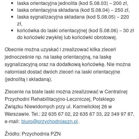
laska orientacyjna jednolita (kod S.08.03) − 200 zł,
laska orientacyjna składana (kod S.08.04) − 250 zł,
laska sygnalizacyjna składana (kod S.08.05) − 220
zł,
końcówka do laski orientacyjnej (kod S.08.06) − 30 zł
do końcówki zwykłej lub końcówki obrotowej.
Obecnie można uzyskać i zrealizować kilka zleceń
jednocześnie np. na laskę orientacyjną, na laskę
sygnalizacyjną oraz na dodatkową końcówkę. Nie można
natomiast dostać dwóch zleceń na laski orientacyjne
(jednolitą i składaną).
Zlecenie na białe laski można zrealizować w Centralnej
Przychodni Rehabilitacyjno-Leczniczej, Polskiego
Związku Niewidomych przy ul. Karmelickiej 26 w
Warszawie. Tel.: 22 635 67 02, 22 635 67 33, 22 349 97 87,
e-mail:
biuro@przychodniapzn.pl
.
Źródło: Przychodnia PZN