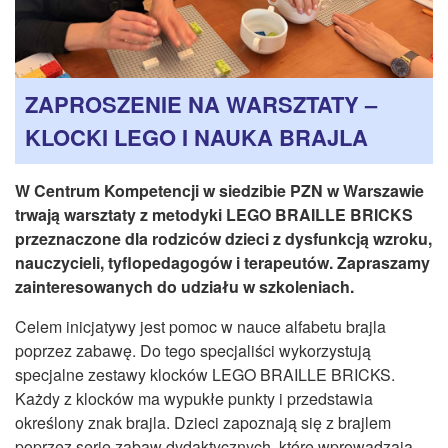
CZASOPISMA
INSTYTUT TYFLOLOGICZNY
KONTAKT
ZAPROSZENIE NA WARSZTATY –
1,5%
KLOCKI LEGO I NAUKA BRAJLA
W Centrum Kompetencji w siedzibie PZN w Warszawie
trwają warsztaty z metodyki LEGO BRAILLE BRICKS
przeznaczone dla rodziców dzieci z dysfunkcją wzroku,
nauczycieli, tyflopedagogów i terapeutów. Zapraszamy
zainteresowanych do udziału w szkoleniach.
Celem inicjatywy jest pomoc w nauce alfabetu brajla
poprzez zabawę. Do tego specjaliści wykorzystują
specjalne zestawy klocków LEGO BRAILLE BRICKS.
Każdy z klocków ma wypukłe punkty i przedstawia
określony znak brajla. Dzieci zapoznają się z brajlem
poprzez serię zabaw dydaktycznych, które wprowadzają