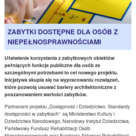
CZASOPISMA
INSTYTUT TYFLOLOGICZNY
KONTAKT
ZABYTKI DOSTĘPNE DLA OSÓB Z
1,5%
NIEPEŁNOSPRAWNOŚCIAMI
Ułatwienie korzystania z zabytkowych obiektów
pełniących funkcje publiczne dla osób ze
szczególnymi potrzebami to cel nowego projektu.
Inicjatywa skupia się na wypracowaniu rozwiązań,
które pozwolą usuwać bariery architektoniczne z
poszanowaniem wartości zabytków.
Partnerami projektu „Dostępność i Dziedzictwo. Standardy
dostępności w zabytkach” są Ministerstwo Kultury i
Dziedzictwa Narodowego, Narodowy Instytut Dziedzictwa,
Państwowy Fundusz Rehabilitacji Osób
Niepełnosprawnych oraz Fundacja Aktywnej Rehabilitacji