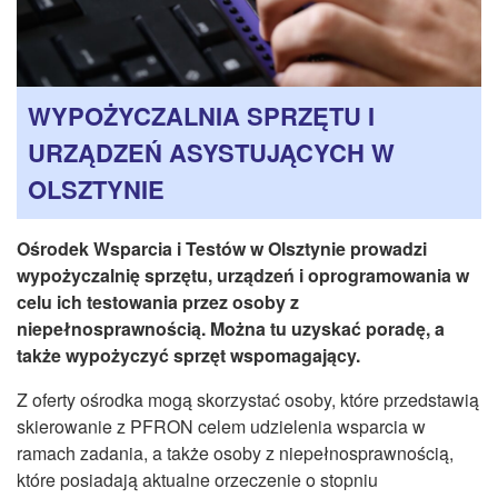
CZASOPISMA
INSTYTUT TYFLOLOGICZNY
KONTAKT
WYPOŻYCZALNIA SPRZĘTU I
1,5%
URZĄDZEŃ ASYSTUJĄCYCH W
OLSZTYNIE
Ośrodek Wsparcia i Testów w Olsztynie prowadzi
wypożyczalnię sprzętu, urządzeń i oprogramowania w
celu ich testowania przez osoby z
niepełnosprawnością. Można tu uzyskać poradę, a
także wypożyczyć sprzęt wspomagający.
Z oferty ośrodka mogą skorzystać osoby, które przedstawią
skierowanie z PFRON celem udzielenia wsparcia w
ramach zadania, a także osoby z niepełnosprawnością,
które posiadają aktualne orzeczenie o stopniu