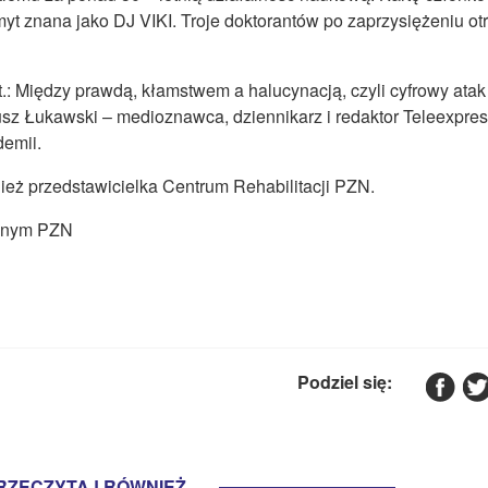
t znana jako DJ VIKI. Troje doktorantów po zaprzysiężeniu ot
.: Między prawdą, kłamstwem a halucynacją, czyli cyfrowy atak
usz Łukawski – medioznawca, dziennikarz i redaktor Teleexpres
emii.
ież przedstawicielka Centrum Rehabilitacji PZN.
icznym PZN
Podziel się:
RZECZYTAJ RÓWNIEŻ