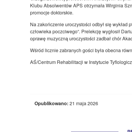
Klubu Absolwentów APS otrzymała Wirginia Szmy
promocje doktorskie.
Na zakończenie uroczystości odbył się wykład pt
człowieka poczciwego”. Prelekcję wygłosił Dari
oprawę muzyczną uroczystości zadbał chór Akad
Wśród licznie zabranych gości była obecna równ
AŚ/Centrum Rehabilitacji w Instytucie Tyflolog
Opublikowano:
21 maja 2026
P