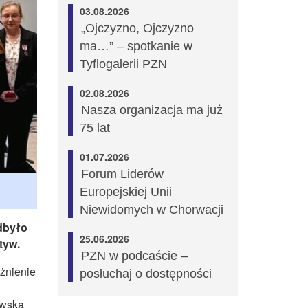
03.08.2026
„Ojczyzno, Ojczyzno
ma…” – spotkanie w
Tyflogalerii PZN
02.08.2026
Nasza organizacja ma już
75 lat
01.07.2026
Forum Liderów
Europejskiej Unii
Niewidomych w Chorwacji
dbyło
25.06.2026
tyw.
PZN w podcaście –
żnienie
posłuchaj o dostępności
owską