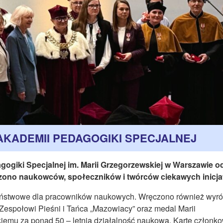
KADEMII PEDAGOGIKI SPECJALNEJ
ogiki Specjalnej im. Marii Grzegorzewskiej w Warszawie o
odzono naukowców, społeczników i twórców ciekawych inicja
aństwowe dla pracowników naukowych. Wręczono również wyró
 Zespołowi Pieśni i Tańca „Mazowiacy” oraz medal Marii
kiemu za ponad 50 – letnią działalność naukową. Kartę członk