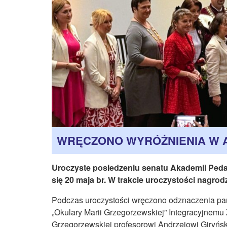
WRĘCZONO WYRÓŻNIENIA W A
Uroczyste posiedzeniu senatu Akademii Pedag
się 20 maja br. W trakcie uroczystości nagr
Podczas uroczystości wręczono odznaczenia p
„Okulary Marii Grzegorzewskiej” Integracyjnemu
Grzegorzewskiej profesorowi Andrzejowi Giryńs