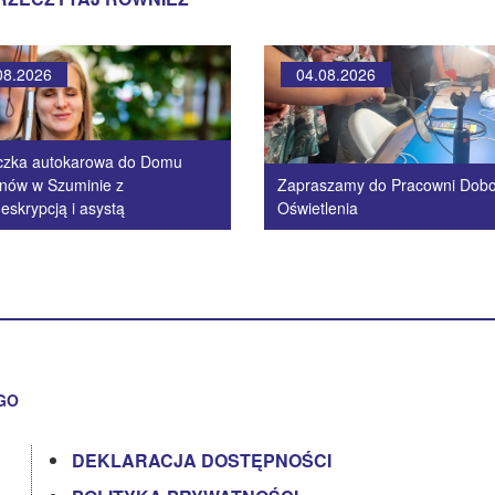
08.2026
04.08.2026
czka autokarowa do Domu
nów w Szuminie z
Zapraszamy do Pracowni Dob
eskrypcją i asystą
Oświetlenia
GO
DEKLARACJA DOSTĘPNOŚCI