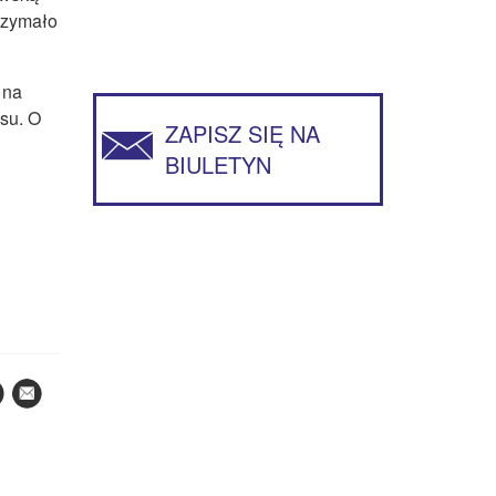
rzymało
 na
su. O
ZAPISZ SIĘ NA
BIULETYN