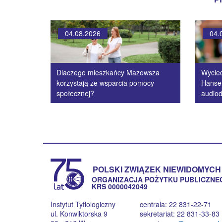
04.08.2026
04.
Dlaczego mieszkańcy Mazowsza
Wycie
korzystają ze wsparcia pomocy
Hanse
społecznej?
audiod
POLSKI ZWIĄZEK NIEWIDOMYCH
ORGANIZACJA POŻYTKU PUBLICZNE
KRS 0000042049
Instytut Tyflologiczny
centrala: 22 831-22-71
ul. Konwiktorska 9
sekretariat: 22 831-33-83