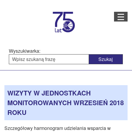
Menu
STRONA GŁÓWNA
O NAS
Wyszukiwarka:
STRUKTURA ORGANIZACYJNA
AKTUALNOŚCI
Menu
Treść
BAZA WIEDZY
PROJEKTY REALIZOWANE
główne
strony
WIZYTY W JEDNOSTKACH
DOSTĘPNOŚĆ
MONITOROWANYCH WRZESIEŃ 2018
OFERTA USŁUG
ROKU
MULTIMEDIA
Szczegółowy harmonogram udzielania wsparcia w