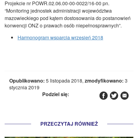
CZASOPISMA
Projekcie nr POWR.02.06.00-00-0022/16-00 pn.
“Monitoring jednostek administracji województwa
INSTYTUT TYFLOLOGICZNY
mazowieckiego pod kątem dostosowania do postanowień
konwencji ONZ o prawach osób niepełnosprawnych”.
KONTAKT
Harmonogram wsparcia wrzesień 2018
1,5%
Opublikowano:
5 listopada 2018,
zmodyfikowano:
3
stycznia 2019
Podziel się:
PRZECZYTAJ RÓWNIEŻ