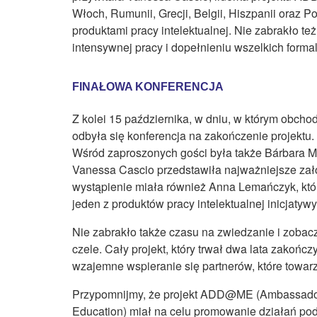
Włoch, Rumunii, Grecji, Belgii, Hiszpanii oraz P
produktami pracy intelektualnej. Nie zabrakło te
intensywnej pracy i dopełnieniu wszelkich forma
FINAŁOWA KONFERENCJA
Z kolei 15 października, w dniu, w którym obch
odbyła się konferencja na zakończenie projektu.
Wśród zaproszonych gości była także Bárbara M
Vanessa Cascio przedstawiła najważniejsze zało
wystąpienie miała również Anna Lemańczyk, któr
jeden z produktów pracy intelektualnej inicjatywy
Nie zabrakło także czasu na zwiedzanie i zobacz
czele. Cały projekt, który trwał dwa lata zakońc
wzajemne wspieranie się partnerów, które towarz
Przypomnijmy, że projekt ADD@ME (Ambassadors
Education) miał na celu promowanie działań p