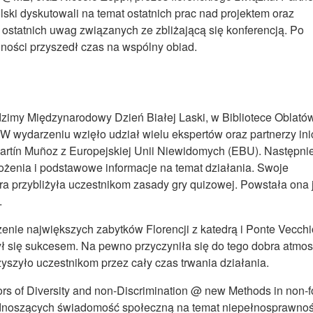
olski dyskutowali na temat ostatnich prac nad projektem oraz
ż ostatnich uwag związanych ze zbliżającą się konferencją. Po
lności przyszedł czas na wspólny obiad.
odzimy Międzynarodowy Dzień Białej Laski, w Bibliotece Oblató
 W wydarzeniu wzięło udział wielu ekspertów oraz partnerzy ini
artín Muñoz z Europejskiej Unii Niewidomych (EBU). Następni
żenia i podstawowe informacje na temat działania. Swoje
a przybliżyła uczestnikom zasady gry quizowej. Powstała ona 
.
enie największych zabytków Florencji z katedrą i Ponte Vecchi
zył się sukcesem. Na pewno przyczyniła się do tego dobra atmosf
yszyło uczestnikom przez cały czas trwania działania.
 of Diversity and non-Discrimination @ new Methods in non-f
odnoszących świadomość społeczną na temat niepełnosprawnoś