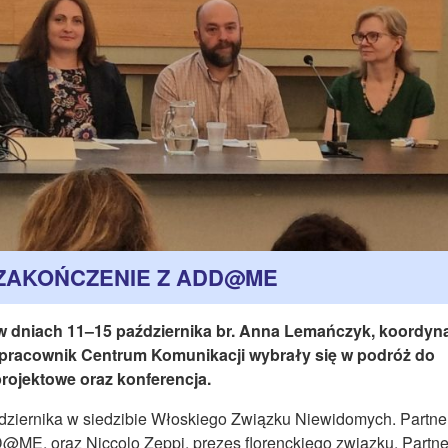
 ZAKOŃCZENIE Z ADD@ME
 w dniach 11–15 października br. Anna Lemańczyk, koordyn
, pracownik Centrum Komunikacji wybrały się w podróż do
projektowe oraz konferencja.
ździernika w siedzibie Włoskiego Związku Niewidomych. Partn
D@ME, oraz Niccolo Zeppi, prezes florenckiego związku. Partne