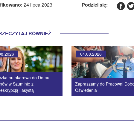
fikowano:
24 lipca 2023
Podziel się:
RZECZYTAJ RÓWNIEŻ
08.2026
04.08.2026
czka autokarowa do Domu
nów w Szuminie z
Zapraszamy do Pracowni Dob
eskrypcją i asystą
Oświetlenia