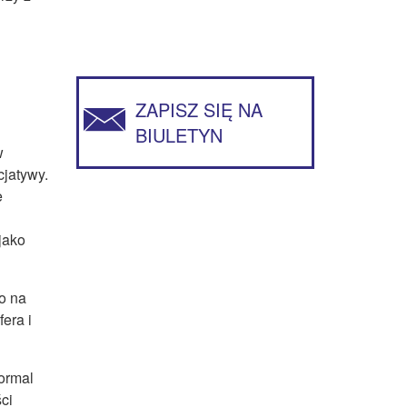
ZAPISZ SIĘ NA
BIULETYN
w
cjatywy.
e
jako
o na
era i
ormal
ci