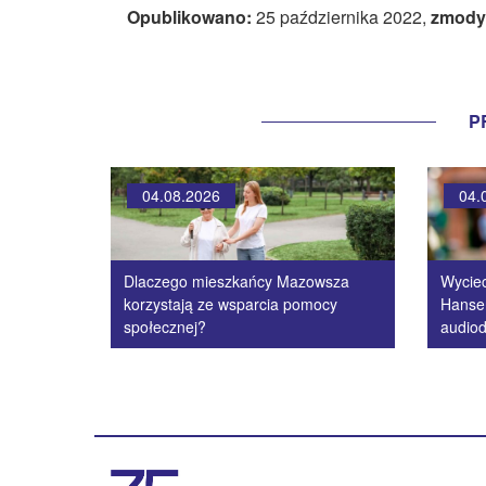
Opublikowano:
25 października 2022,
zmody
P
04.08.2026
04.
Dlaczego mieszkańcy Mazowsza
Wycie
korzystają ze wsparcia pomocy
Hanse
społecznej?
audiod