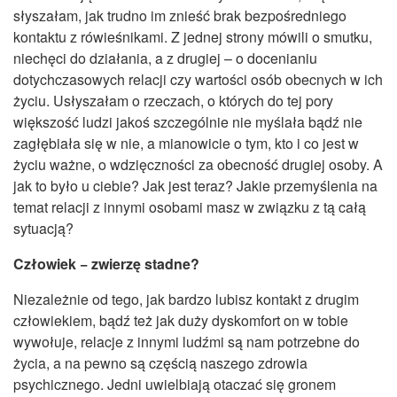
słyszałam, jak trudno im znieść brak bezpośredniego
kontaktu z rówieśnikami. Z jednej strony mówili o smutku,
niechęci do działania, a z drugiej –
o docenianiu
dotychczasowych relacji czy wartości osób obecnych w ich
życiu. Usłyszałam o rzeczach, o których do tej pory
większość ludzi jakoś szczególnie nie myślała bądź nie
zagłębiała się w nie, a mianowicie o tym, kto i co jest w
życiu ważne, o wdzięczności za obecność drugiej osoby. A
jak to było u ciebie? Jak jest teraz? Jakie przemyślenia na
temat relacji z innymi osobami masz w związku z tą całą
sytuacją?
Człowiek − zwierzę stadne?
Niezależnie od tego, jak bardzo lubisz kontakt z drugim
człowiekiem, bądź też jak duży dyskomfort on w tobie
wywołuje, relacje z innymi ludźmi są nam potrzebne do
życia, a na pewno są częścią naszego zdrowia
psychicznego. Jedni uwielbiają otaczać się gronem