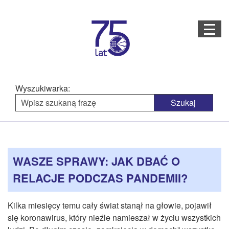
Menu
STRONA GŁÓWNA
O NAS
Wyszukiwarka:
STRUKTURA ORGANIZACYJNA
AKTUALNOŚCI
Menu
Treść
BAZA WIEDZY
PROJEKTY REALIZOWANE
główne
strony
WASZE SPRAWY: JAK DBAĆ O
DOSTĘPNOŚĆ
RELACJE PODCZAS PANDEMII?
OFERTA USŁUG
Kilka miesięcy temu cały świat stanął na głowie, pojawił
MULTIMEDIA
się koronawirus, który nieźle namieszał w życiu wszystkich