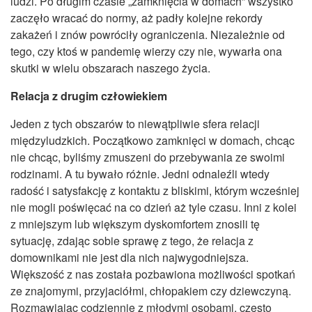
ludzi. Po długim czasie „zamknięcia w domach” wszystko
CZASOPISMA
zaczęło wracać do normy, aż padły kolejne rekordy
INSTYTUT TYFLOLOGICZNY
zakażeń i znów powróciły ograniczenia. Niezależnie od
tego, czy ktoś w pandemię wierzy czy nie, wywarła ona
KONTAKT
skutki w wielu obszarach naszego życia.
1,5%
Relacja z drugim człowiekiem
Jeden z tych obszarów to niewątpliwie sfera relacji
międzyludzkich. Początkowo zamknięci w domach, chcąc
nie chcąc, byliśmy zmuszeni do przebywania ze swoimi
rodzinami. A tu bywało różnie. Jedni odnaleźli wtedy
radość i satysfakcję z kontaktu z bliskimi, którym wcześniej
nie mogli poświęcać na co dzień aż tyle czasu. Inni z kolei
z mniejszym lub większym dyskomfortem znosili tę
sytuację, zdając sobie sprawę z tego, że relacja z
domownikami nie jest dla nich najwygodniejsza.
Większość z nas została pozbawiona możliwości spotkań
ze znajomymi, przyjaciółmi, chłopakiem czy dziewczyną.
Rozmawiając codziennie z młodymi osobami, często