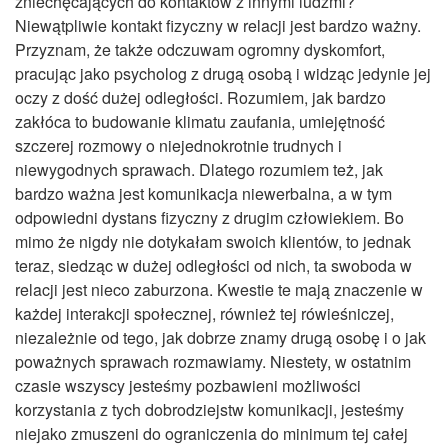
zniechęcających do kontaktów z innymi ludźmi?
Niewątpliwie kontakt fizyczny w relacji jest bardzo ważny.
Przyznam, że także odczuwam ogromny dyskomfort,
pracując jako psycholog z drugą osobą i widząc jedynie jej
oczy z dość dużej odległości. Rozumiem, jak bardzo
zakłóca to budowanie klimatu zaufania, umiejętność
szczerej rozmowy o niejednokrotnie trudnych i
niewygodnych sprawach. Dlatego rozumiem też, jak
bardzo ważna jest komunikacja niewerbalna, a w tym
odpowiedni dystans fizyczny z drugim człowiekiem. Bo
mimo że nigdy nie dotykałam swoich klientów, to jednak
teraz, siedząc w dużej odległości od nich, ta swoboda w
relacji jest nieco zaburzona. Kwestie te mają znaczenie w
każdej interakcji społecznej, również tej rówieśniczej,
niezależnie od tego, jak dobrze znamy drugą osobę i o jak
poważnych sprawach rozmawiamy. Niestety, w ostatnim
czasie wszyscy jesteśmy pozbawieni możliwości
korzystania z tych dobrodziejstw komunikacji, jesteśmy
niejako zmuszeni do ograniczenia do minimum tej całej