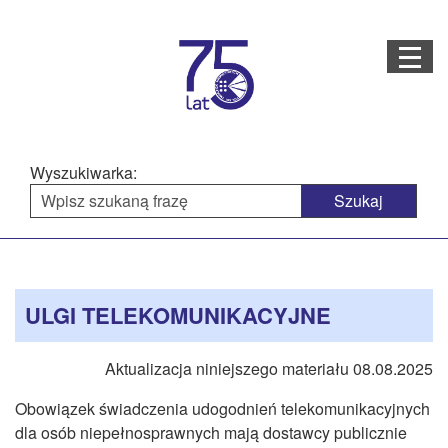
Menu
STRONA GŁÓWNA
O NAS
Wyszukiwarka:
STRUKTURA ORGANIZACYJNA
AKTUALNOŚCI
Menu
Treść
BAZA WIEDZY
PROJEKTY REALIZOWANE
główne
strony
ULGI TELEKOMUNIKACYJNE
DOSTĘPNOŚĆ
Aktualizacja niniejszego materiału 08.08.2025
OFERTA USŁUG
Obowiązek świadczenia udogodnień telekomunikacyjnych
MULTIMEDIA
dla osób niepełnosprawnych mają dostawcy publicznie