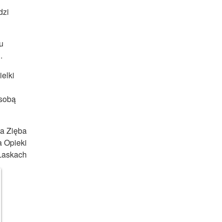
dzi
u
.
elki
 sobą
a Zięba
 Opieki
Laskach