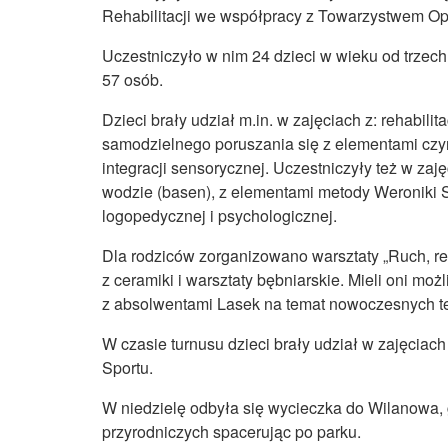
Rehabilitacji we współpracy z Towarzystwem Op
Uczestniczyło w nim 24 dzieci w wieku od trzec
57 osób.
Dzieci brały udział m.in. w zajęciach z: rehabilit
samodzielnego poruszania się z elementami czyn
integracji sensorycznej. Uczestniczyły też w za
wodzie (basen), z elementami metody Weroniki S
logopedycznej i psychologicznej.
Dla rodziców zorganizowano warsztaty „Ruch, rel
z ceramiki i warsztaty bębniarskie. Mieli oni mo
z absolwentami Lasek na temat nowoczesnych te
W czasie turnusu dzieci brały udział w zajęciac
Sportu.
W niedzielę odbyła się wycieczka do Wilanowa, g
przyrodniczych spacerując po parku.