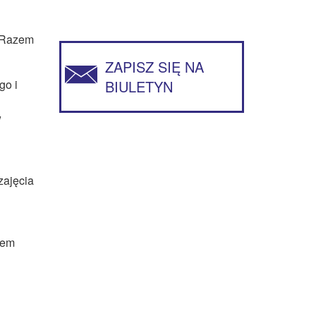
. Razem
ZAPISZ SIĘ NA
go i
BIULETYN
w
zajęcia
iem