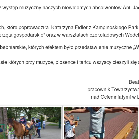
az występ muzyczny naszych niewidomych absolwentów Ani, Ja
ych, które poprowadziła Katarzyna Fidler z Kampinoskiego Park
rzęta gospodarskie” oraz w warsztatach czekoladowych Wedel
bębniarskie, których efektem było przedstawienie muzyczne „Wi
sie których przy muzyce, piosence i tańcu wszyscy cieszyli się
Beat
pracownik Towarzystwa
nad Ociemniałymi w 