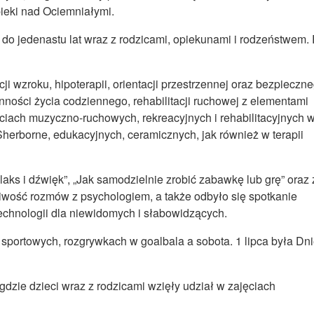
ieki nad Ociemniałymi.
h do jedenastu lat wraz z rodzicami, opiekunami i rodzeństwem
acji wzroku, hipoterapii, orientacji przestrzennej oraz bezpieczne
ności życia codziennego, rehabilitacji ruchowej z elementami
jęciach muzyczno-ruchowych, rekreacyjnych i rehabilitacyjnych 
herborne, edukacyjnych, ceramicznych, jak również w terapii
aks i dźwięk”, „Jak samodzielnie zrobić zabawkę lub grę” oraz 
żliwość rozmów z psychologiem, a także odbyło się spotkanie
chnologii dla niewidomych i słabowidzących.
h sportowych, rozgrywkach w goalbala a sobota. 1 lipca była Dn
dzie dzieci wraz z rodzicami wzięły udział w zajęciach