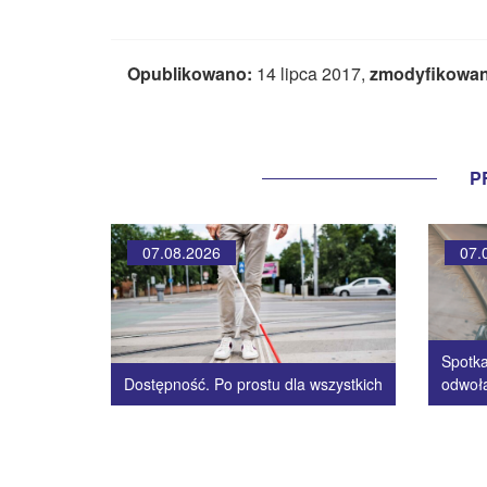
Opublikowano:
14 lipca 2017,
zmodyfikowan
P
07.08.2026
07.
Spotka
Dostępność. Po prostu dla wszystkich
odwoł