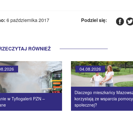
o:
6 października 2017
Podziel się:
RZECZYTAJ RÓWNIEŻ
08.2026
04.08.2026
Dlaczego mieszkańcy Mazows
nie w Tyflogalerii PZN –
korzystają ze wsparcia pomocy
ane
społecznej?