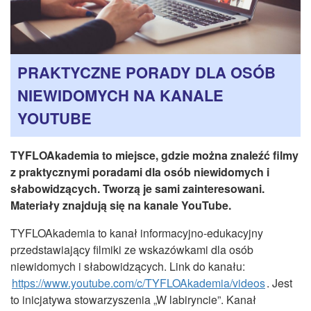
CZASOPISMA
INSTYTUT TYFLOLOGICZNY
KONTAKT
PRAKTYCZNE PORADY DLA OSÓB
1,5%
NIEWIDOMYCH NA KANALE
YOUTUBE
TYFLOAkademia to miejsce, gdzie można znaleźć filmy
z praktycznymi poradami dla osób niewidomych i
słabowidzących. Tworzą je sami zainteresowani.
Materiały znajdują się na kanale YouTube.
TYFLOAkademia to kanał informacyjno-edukacyjny
przedstawiający filmiki ze wskazówkami dla osób
niewidomych i słabowidzących. Link do kanału:
https://www.youtube.com/c/TYFLOAkademia/videos
. Jest
to inicjatywa stowarzyszenia „W labiryncie”. Kanał