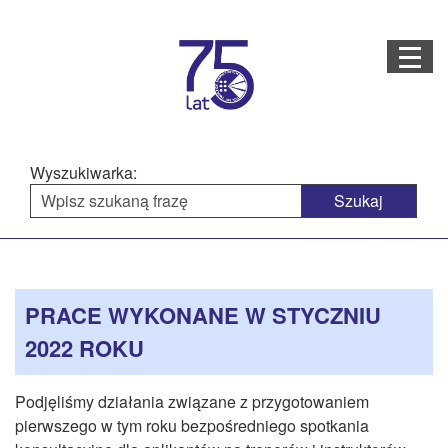
Menu
STRONA GŁÓWNA
O NAS
Wyszukiwarka:
STRUKTURA ORGANIZACYJNA
AKTUALNOŚCI
Menu
Treść
BAZA WIEDZY
PROJEKTY REALIZOWANE
główne
strony
PRACE WYKONANE W STYCZNIU
DOSTĘPNOŚĆ
2022 ROKU
OFERTA USŁUG
Podjęliśmy działania związane z przygotowaniem
MULTIMEDIA
pierwszego w tym roku bezpośredniego spotkania