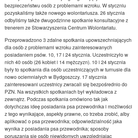
bezpieczeństwu osób z problemami wzroku. W styczniu
pozyskaliśmy także nowego wolontariusza. 26 stycznia
odbyliśmy także dwugodzinne spotkanie konsultacyjne z
trenerem ze Stowarzyszenia Centrum Wolontariatu.
Przeprowadzono 3 zdalne spotkania upowszechniających
dla osób z problemami wzroku zainteresowanych
posiadaniem psów. 10, 17 i 24 stycznia. Uczestniczyło w
nich 40 osób (26 kobiet i 14 mężczyzn). 10 i 24 stycznia
były to spotkania dla osób uczestniczących w turnusie dla
nowo ociemniałych w Bydgoszczy. 17 stycznia
zainteresowani uczestnicy zwracali się bezpośrednio do
PZN. Na wszystkich spotkaniach był wykładowca z
zewnątrz. Podczas spotkania omówiono tak jak
dotychczas ideę posiadania psa przewodnika i możliwości
z tego wynikające, aspekty prawne, co trzeba zrobić, alby
aplikować o psa przewodnika; odpowiedzialność jaka
wynika z posiadania psa przewodnika; sposoby
poruszania się osób niewidomych uwzględniając