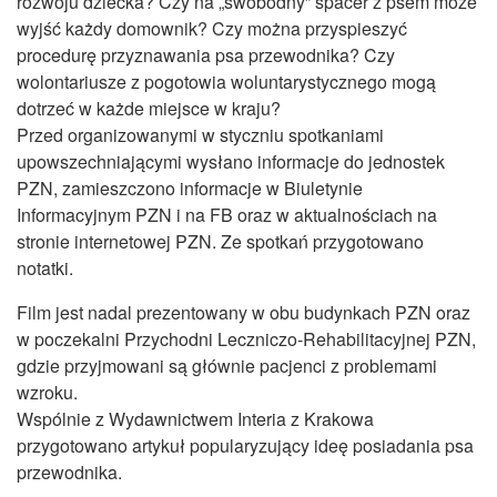
rozwoju dziecka? Czy na „swobodny” spacer z psem może
wyjść każdy domownik? Czy można przyspieszyć
procedurę przyznawania psa przewodnika? Czy
wolontariusze z pogotowia woluntarystycznego mogą
dotrzeć w każde miejsce w kraju?
Przed organizowanymi w styczniu spotkaniami
upowszechniającymi wysłano informacje do jednostek
PZN, zamieszczono informacje w Biuletynie
Informacyjnym PZN i na FB oraz w aktualnościach na
stronie internetowej PZN. Ze spotkań przygotowano
notatki.
Film jest nadal prezentowany w obu budynkach PZN oraz
w poczekalni Przychodni Leczniczo-Rehabilitacyjnej PZN,
gdzie przyjmowani są głównie pacjenci z problemami
wzroku.
Wspólnie z Wydawnictwem Interia z Krakowa
przygotowano artykuł popularyzujący ideę posiadania psa
przewodnika.