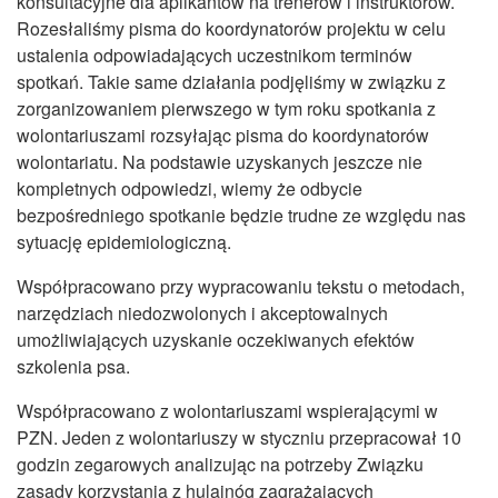
konsultacyjne dla aplikantów na trenerów i instruktorów.
CZASOPISMA
Rozesłaliśmy pisma do koordynatorów projektu w celu
INSTYTUT TYFLOLOGICZNY
ustalenia odpowiadających uczestnikom terminów
spotkań. Takie same działania podjęliśmy w związku z
KONTAKT
zorganizowaniem pierwszego w tym roku spotkania z
wolontariuszami rozsyłając pisma do koordynatorów
1,5%
wolontariatu. Na podstawie uzyskanych jeszcze nie
kompletnych odpowiedzi, wiemy że odbycie
bezpośredniego spotkanie będzie trudne ze względu nas
sytuację epidemiologiczną.
Współpracowano przy wypracowaniu tekstu o metodach,
narzędziach niedozwolonych i akceptowalnych
umożliwiających uzyskanie oczekiwanych efektów
szkolenia psa.
Współpracowano z wolontariuszami wspierającymi w
PZN. Jeden z wolontariuszy w styczniu przepracował 10
godzin zegarowych analizując na potrzeby Związku
zasady korzystania z hulajnóg zagrażających