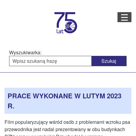
Menu
STRONA GŁÓWNA
O NAS
Wyszukiwarka:
STRUKTURA ORGANIZACYJNA
AKTUALNOŚCI
Menu
Treść
BAZA WIEDZY
PROJEKTY REALIZOWANE
główne
strony
PRACE WYKONANE W LUTYM 2023
DOSTĘPNOŚĆ
R.
OFERTA USŁUG
Film popularyzujący wśród osób z problemami wzroku psa
MULTIMEDIA
przewodnika jest nadal prezentowany w obu budynkach