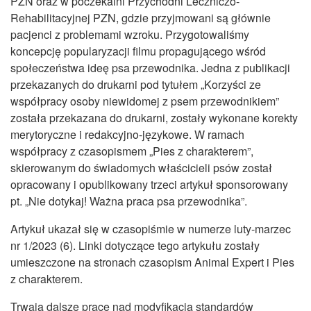
PZN oraz w poczekalni Przychodni Leczniczo-
CZASOPISMA
Rehabilitacyjnej PZN, gdzie przyjmowani są głównie
INSTYTUT TYFLOLOGICZNY
pacjenci z problemami wzroku. Przygotowaliśmy
koncepcję popularyzacji filmu propagującego wśród
KONTAKT
społeczeństwa ideę psa przewodnika. Jedna z publikacji
przekazanych do drukarni pod tytułem „Korzyści ze
1,5%
współpracy osoby niewidomej z psem przewodnikiem”
została przekazana do drukarni, zostały wykonane korekty
merytoryczne i redakcyjno-językowe. W ramach
współpracy z czasopismem „Pies z charakterem”,
skierowanym do świadomych właścicieli psów został
opracowany i opublikowany trzeci artykuł sponsorowany
pt. „Nie dotykaj! Ważna praca psa przewodnika”.
Artykuł ukazał się w czasopiśmie w numerze luty-marzec
nr 1/2023 (6). Linki dotyczące tego artykułu zostały
umieszczone na stronach czasopism Animal Expert i Pies
z charakterem.
Trwają dalsze prace nad modyfikacją standardów