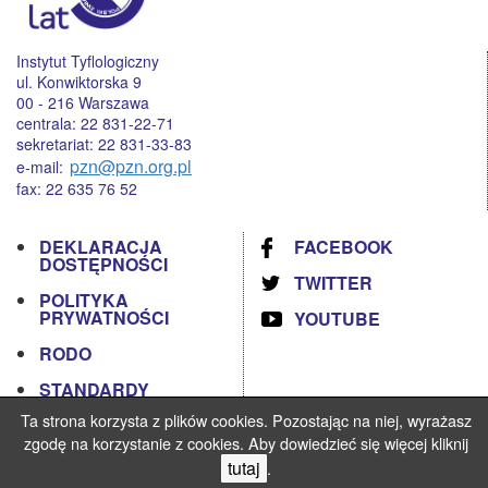
Instytut Tyflologiczny
ul. Konwiktorska 9
00 - 216 Warszawa
centrala: 22 831-22-71
sekretariat: 22 831-33-83
pzn@pzn.org.pl
e-mail:
fax: 22 635 76 52
DEKLARACJA
FACEBOOK
DOSTĘPNOŚCI
TWITTER
POLITYKA
PRYWATNOŚCI
YOUTUBE
RODO
STANDARDY
OCHRONY
Ta strona korzysta z plików cookies. Pozostając na niej, wyrażasz
MAŁOLETNICH
zgodę na korzystanie z cookies. Aby dowiedzieć się więcej kliknij
Prowadzenie strony: Instytut Tyflologiczny PZN
tutaj
.