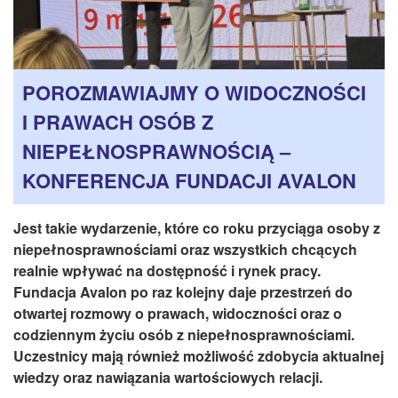
CZASOPISMA
INSTYTUT TYFLOLOGICZNY
KONTAKT
POROZMAWIAJMY O WIDOCZNOŚCI
1,5%
I PRAWACH OSÓB Z
NIEPEŁNOSPRAWNOŚCIĄ –
KONFERENCJA FUNDACJI AVALON
Jest takie wydarzenie, które co roku przyciąga osoby z
niepełnosprawnościami oraz wszystkich chcących
realnie wpływać na dostępność i rynek pracy.
Fundacja Avalon po raz kolejny daje przestrzeń do
otwartej rozmowy o prawach, widoczności oraz o
codziennym życiu osób z niepełnosprawnościami.
Uczestnicy mają również możliwość zdobycia aktualnej
wiedzy oraz nawiązania wartościowych relacji.