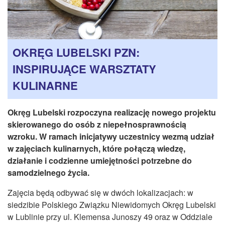
CZASOPISMA
INSTYTUT TYFLOLOGICZNY
KONTAKT
OKRĘG LUBELSKI PZN:
1,5%
INSPIRUJĄCE WARSZTATY
KULINARNE
Okręg Lubelski rozpoczyna realizację nowego projektu
skierowanego do osób z niepełnosprawnością
wzroku. W ramach inicjatywy uczestnicy wezmą udział
w zajęciach kulinarnych, które połączą wiedzę,
działanie i codzienne umiejętności potrzebne do
samodzielnego życia.
Zajęcia będą odbywać się w dwóch lokalizacjach: w
siedzibie Polskiego Związku Niewidomych Okręg Lubelski
w Lublinie przy ul. Klemensa Junoszy 49 oraz w Oddziale