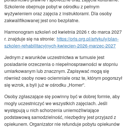
Szkolenie obejmuje pobyt w ośrodku z pełnym
wyżywieniem oraz zajęcia z instruktorami. Dla osoby
zakwalifikowanej jest ono bezpłatne.
Harmonogram szkoleń od kwietnia 2026 r. do marca 2027
r. znajduje się na stronie:
https://oris.org.pl/artykuly/plan-
szkolen-rehabilitacyjnych-kwiecien-2026-marzec-2027
Jednym z warunków uczestnictwa w turnusie jest
posiadanie orzeczenia o niepełnosprawności w stopniu
umiarkowanym lub znacznym. Zapisywać mogą się
również osoby nowo ociemniałe oraz te, którym pogorszył
się wzrok, a byli już w ośrodku „Homer”.
Osoby zgłaszające się powinny być w dobrej formie, aby
mogły uczestniczyć we wszystkich zajęciach. Jeśli
występują u nich schorzenia uniemożliwiające
podstawową samodzielność, niezbędny jest przyjazd z
opiekunem. Organizator nie refunduje pobytu opiekunów