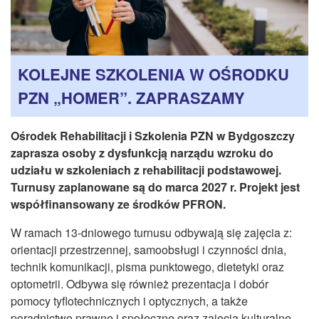
CZASOPISMA
INSTYTUT TYFLOLOGICZNY
KONTAKT
KOLEJNE SZKOLENIA W OŚRODKU
1,5%
PZN „HOMER”. ZAPRASZAMY
Ośrodek Rehabilitacji i Szkolenia PZN w Bydgoszczy
zaprasza osoby z dysfunkcją narządu wzroku do
udziału w szkoleniach z rehabilitacji podstawowej.
Turnusy zaplanowane są do marca 2027 r. Projekt jest
współfinansowany ze środków PFRON.
W ramach 13-dniowego turnusu odbywają się zajęcia z:
orientacji przestrzennej, samoobsługi i czynności dnia,
technik komunikacji, pisma punktowego, dietetyki oraz
optometrii. Odbywa się również prezentacja i dobór
pomocy tyflotechnicznych i optycznych, a także
poradnictwo prawne i społeczne oraz zajęcia kulturalne.