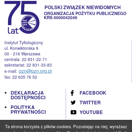
POLSKI ZWIĄZEK NIEWIDOMYCH
ORGANIZACJA POŻYTKU PUBLICZNEGO
KRS 0000042049
Instytut Tyflologiczny
ul. Konwiktorska 9
00 - 216 Warszawa
centrala: 22 831-22-71
sekretariat: 22 831-33-83
pzn@pzn.org.pl
e-mail:
fax: 22 635 76 52
DEKLARACJA
FACEBOOK
DOSTĘPNOŚCI
TWITTER
POLITYKA
PRYWATNOŚCI
YOUTUBE
RODO
Ta strona korzysta z plików cookies. Pozostając na niej, wyrażasz
STANDARDY