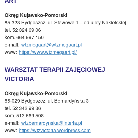
ART”
CZASOPISMA
INSTYTUT TYFLOLOGICZNY
Okręg Kujawsko-Pomorski
85-323 Bydgoszcz, ul. Stawowa 1 – od ulicy Nakielskiej
KONTAKT
tel. 52 324 69 06
kom. 664 997 150
1,5%
e-mail:
wtzmegaart@wtzmegaart.pl
www:
https://www.wtzmegaart.pl/
WARSZTAT TERAPII ZAJĘCIOWEJ
VICTORIA
Okręg Kujawsko-Pomorski
85-029 Bydgoszcz, ul. Bernardyńska 3
tel. 52 342 99 36
kom. 513 669 508
e-mail:
wtzbernardynska@interia.pl
www:
https://wtzvictoria.wordpress.com