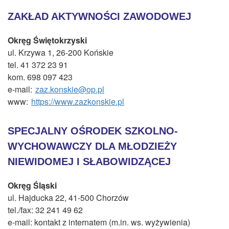
ZAKŁAD AKTYWNOŚCI ZAWODOWEJ
Okręg Świętokrzyski
ul. Krzywa 1, 26-200 Końskie
tel. 41 372 23 91
kom. 698 097 423
e-mail:
zaz.konskie@op.pl
www:
https://www.zazkonskie.pl
SPECJALNY OŚRODEK SZKOLNO-
WYCHOWAWCZY DLA MŁODZIEŻY
NIEWIDOMEJ I SŁABOWIDZĄCEJ
Okręg Śląski
ul. Hajducka 22, 41-500 Chorzów
tel./fax: 32 241 49 62
e-mail: kontakt z internatem (m.in. ws. wyżywienia)