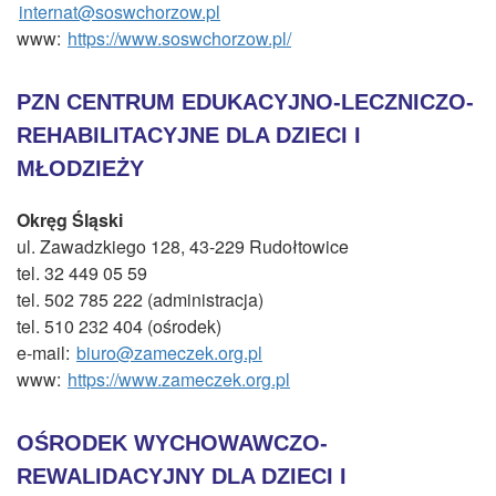
internat@soswchorzow.pl
www:
https://www.soswchorzow.pl/
PZN CENTRUM EDUKACYJNO-LECZNICZO-
REHABILITACYJNE DLA DZIECI I
MŁODZIEŻY
Okręg Śląski
ul. Zawadzkiego 128, 43-229 Rudołtowice
tel. 32 449 05 59
tel. 502 785 222 (administracja)
tel. 510 232 404 (ośrodek)
e-mail:
biuro@zameczek.org.pl
www:
https://www.zameczek.org.pl
OŚRODEK WYCHOWAWCZO-
REWALIDACYJNY DLA DZIECI I