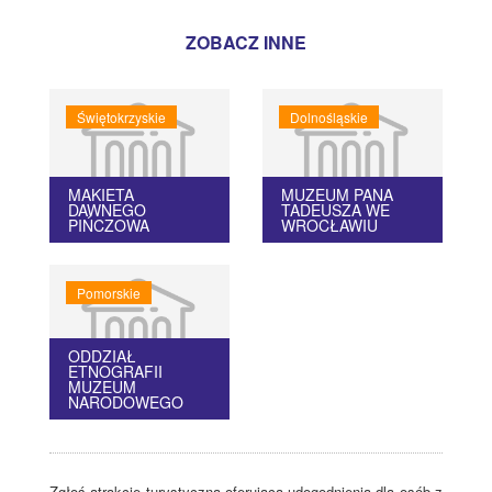
ZOBACZ INNE
Świętokrzyskie
Dolnośląskie
MAKIETA
MUZEUM PANA
DAWNEGO
TADEUSZA WE
PIŃCZOWA
WROCŁAWIU
Pomorskie
ODDZIAŁ
ETNOGRAFII
MUZEUM
NARODOWEGO
Zgłoś atrakcję turystyczną oferującą udogodnienia dla osób z