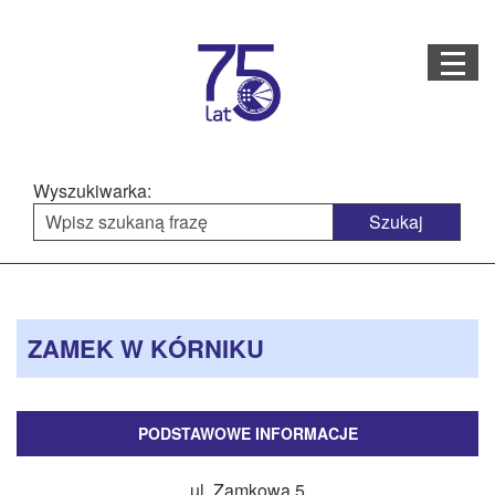
Menu
STRONA GŁÓWNA
O NAS
Wyszukiwarka:
STRUKTURA ORGANIZACYJNA
AKTUALNOŚCI
Menu
Treść
BAZA WIEDZY
PROJEKTY REALIZOWANE
główne
strony
ZAMEK W KÓRNIKU
DOSTĘPNOŚĆ
OFERTA USŁUG
PODSTAWOWE INFORMACJE
MULTIMEDIA
ul. Zamkowa 5