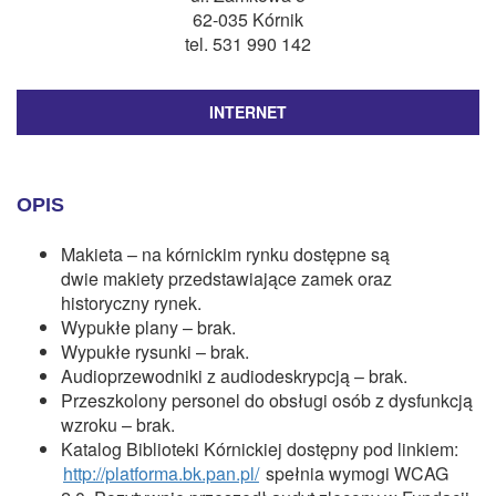
CZASOPISMA
62-035 Kórnik
tel. 531 990 142
INSTYTUT TYFLOLOGICZNY
KONTAKT
INTERNET
1,5%
OPIS
Makieta – na kórnickim rynku dostępne są
dwie makiety przedstawiające zamek oraz
historyczny rynek.
Wypukłe plany – brak.
Wypukłe rysunki – brak.
Audioprzewodniki z audiodeskrypcją – brak.
Przeszkolony personel do obsługi osób z dysfunkcją
wzroku – brak.
Katalog Biblioteki Kórnickiej dostępny pod linkiem:
http://platforma.bk.pan.pl/
spełnia wymogi WCAG