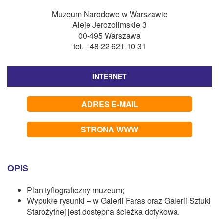
CZASOPISMA
Muzeum Narodowe w Warszawie
INSTYTUT TYFLOLOGICZNY
Aleje Jerozolimskie 3
00-495 Warszawa
KONTAKT
tel. +48 22 621 10 31
1,5%
INTERNET
ADRES E-MAIL
STRONA WWW
OPIS
Plan tyflograficzny muzeum;
Wypukłe rysunki – w Galerii Faras oraz Galerii Sztuki
Starożytnej jest dostępna ścieżka dotykowa.