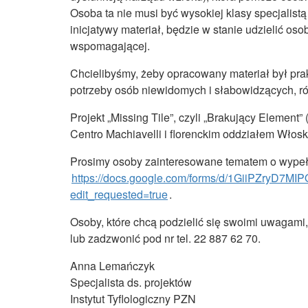
Osoba ta nie musi być wysokiej klasy specjalist
inicjatywy materiał, będzie w stanie udzielić os
wspomagającej.
Chcielibyśmy, żeby opracowany materiał był prak
potrzeby osób niewidomych i słabowidzących, r
Projekt „Missing Tile”, czyli „Brakujący Elemen
Centro Machiavelli i florenckim oddziałem Wł
Prosimy osoby zainteresowane tematem o wypełnie
https://docs.google.com/forms/d/1GiiPZryD
edit_requested=true
.
Osoby, które chcą podzielić się swoimi uwagam
lub zadzwonić pod nr tel. 22 887 62 70.
Anna Lemańczyk
Specjalista ds. projektów
Instytut Tyflologiczny PZN