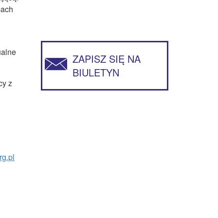
mach
ualne
ZAPISZ SIĘ NA
BIULETYN
cy z
g.pl