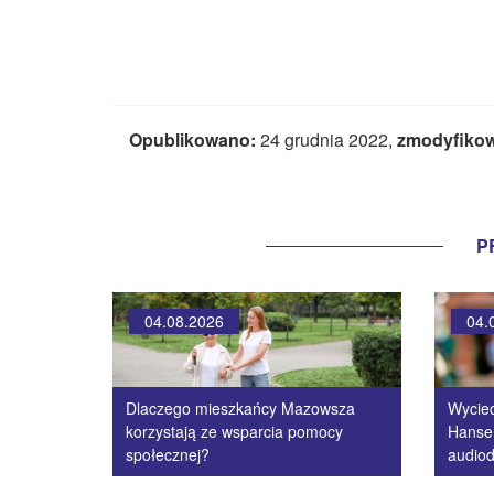
Opublikowano:
24 grudnia 2022,
zmodyfiko
P
04.08.2026
04.
Dlaczego mieszkańcy Mazowsza
Wycie
korzystają ze wsparcia pomocy
Hanse
społecznej?
audiod