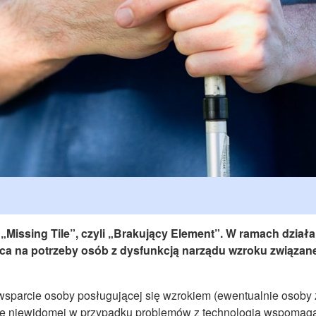
 „Missing Tile”, czyli „Brakujący Element”. W ramach działa
ca na potrzeby osób z dysfunkcją narządu wzroku związane
sparcie osoby posługującej się wzrokiem (ewentualnie osoby 
bie niewidomej w przypadku problemów z technologią wspomaga