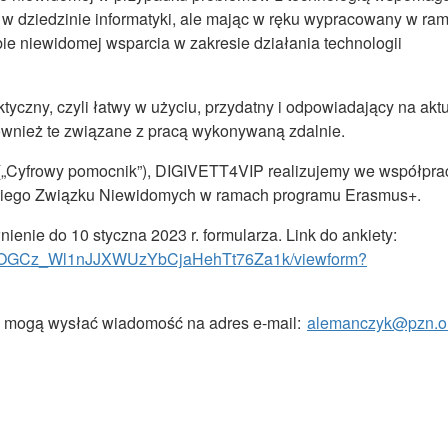
ą w dziedzinie informatyki, ale mając w ręku wypracowany w ra
obie niewidomej wsparcia w zakresie działania technologii
tyczny, czyli łatwy w użyciu, przydatny i odpowiadający na akt
ównież te związane z pracą wykonywaną zdalnie.
t” („Cyfrowy pomocnik”), DIGIVETT4VIP realizujemy we współpra
oskiego Związku Niewidomych w ramach programu Erasmus+.
nie do 10 styczna 2023 r. formularza. Link do ankiety:
7MIPOGCz_Wl1nJJXWUzYbCjaHehTt76Za1k/viewform?
i, mogą wysłać wiadomość na adres e-mail:
alemanczyk@pzn.or