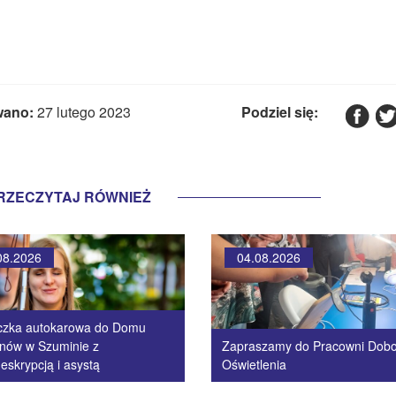
wano:
27 lutego 2023
Podziel się:
RZECZYTAJ RÓWNIEŻ
08.2026
04.08.2026
czka autokarowa do Domu
nów w Szuminie z
Zapraszamy do Pracowni Dob
eskrypcją i asystą
Oświetlenia