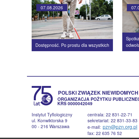
07.08.2026
07.
Spotka
Dostępność. Po prostu dla wszystkich
odwoł
POLSKI ZWIĄZEK NIEWIDOMYCH
ORGANIZACJA POŻYTKU PUBLICZNE
KRS 0000042049
Instytut Tyflologiczny
centrala: 22 831-22-71
ul. Konwiktorska 9
sekretariat: 22 831-33-83
00 - 216 Warszawa
pzn@pzn.org.pl
e-mail:
fax: 22 635 76 52