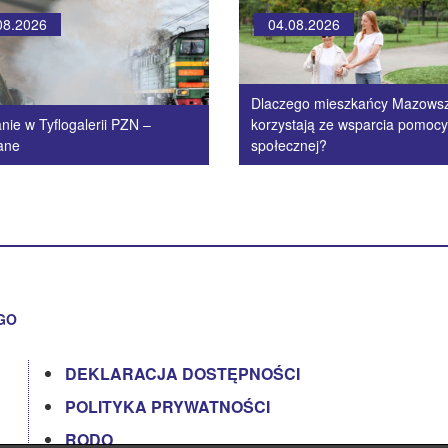
08.2026
04.08.2026
Dlaczego mieszkańcy Mazows
nie w Tyflogalerii PZN –
korzystają ze wsparcia pomocy
ane
społecznej?
GO
DEKLARACJA DOSTĘPNOŚCI
POLITYKA PRYWATNOŚCI
RODO