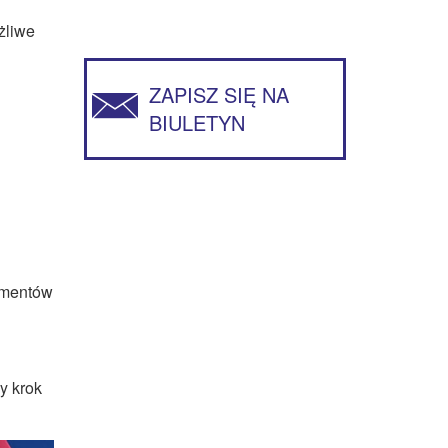
żliwe
ZAPISZ SIĘ NA
BIULETYN
lementów
y krok