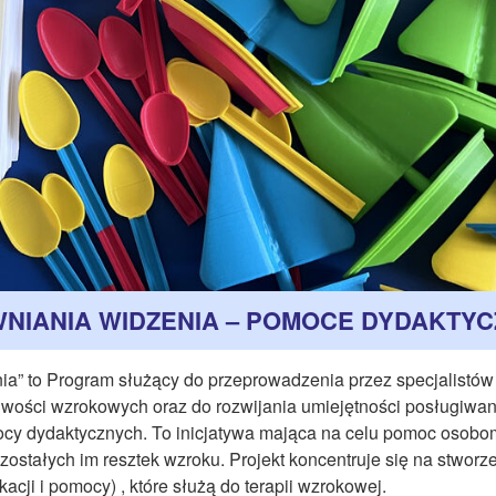
IANIA WIDZENIA – POMOCE DYDAKTYC
ia” to Program służący do przeprowadzenia przez specjalistów
liwości wzrokowych oraz do rozwijania umiejętności posługiwan
mocy dydaktycznych. To inicjatywa mająca na celu pomoc osobo
stałych im resztek wzroku. Projekt koncentruje się na stworz
acji i pomocy) , które służą do terapii wzrokowej.